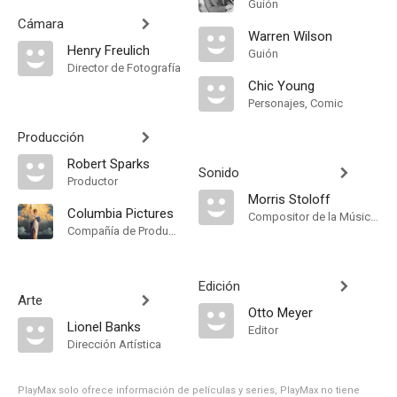
Guión
Cámara
Warren Wilson
Henry Freulich
Guión
Director de Fotografía
Chic Young
Personajes, Comic
Producción
Robert Sparks
Sonido
Productor
Morris Stoloff
Columbia Pictures
Compositor de la Música Original
Compañía de Produccion
Edición
Arte
Otto Meyer
Lionel Banks
Editor
Dirección Artística
PlayMax solo ofrece información de películas y series, PlayMax no tiene