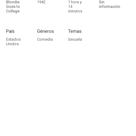
Blondie
1942
1 hora y
Sin
Goes to
14
información
College
minutos
País
Géneros
Temas
Estados
Comedia
Secuela
Unidos