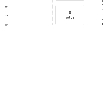
6
5
???
4
0
3
???
votos
2
1
???