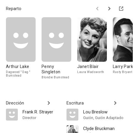
Reparto
Arthur Lake
Penny
Janet Blair
Larry Par
Singleton
Dagwood " Dag "
Laura Wadsworth
Rusty Bryant
Bumstead
Blondie Bumstead
Dirección
Escritura
Frank R. Strayer
Lou Breslow
Director
Guión, Guión Adaptado
Clyde Bruckman