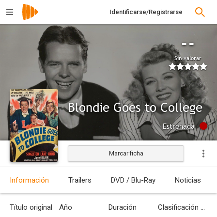
Identificarse/Registrarse
--
Sin valorar
Blondie Goes to College
Estrenada
Marcar ficha
Información
Trailers
DVD / Blu-Ray
Noticias
Título original
Año
Duración
Clasificación por edades