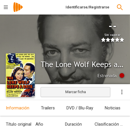
Identificarse/Registrarse
--
Sin valorar
The Lone Wolf Keeps a Date
Estrenada
Marcar ficha
Información
Trailers
DVD / Blu-Ray
Noticias
Título original
Año
Duración
Clasificación por edades