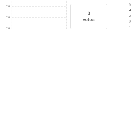
5
???
4
0
3
???
votos
2
1
???