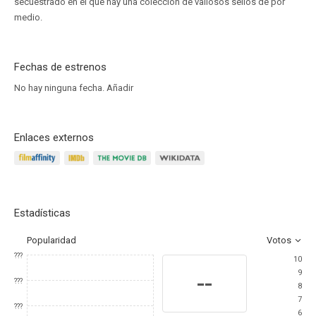
secuestrado en el que hay una colección de valiosos sellos de por
medio.
Fechas de estrenos
No hay ninguna fecha.
Añadir
Enlaces externos
Estadísticas
Popularidad
Votos
???
10
9
--
???
8
7
???
6