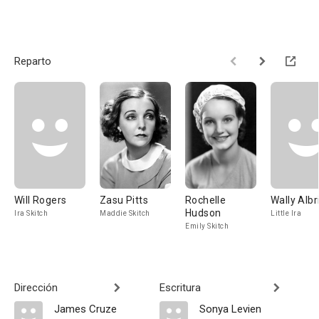
Reparto
Will Rogers
Zasu Pitts
Rochelle
Wally Albr
Hudson
Ira Skitch
Maddie Skitch
Little Ira
Emily Skitch
Dirección
Escritura
James Cruze
Sonya Levien