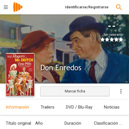
Identificarse/Registrarse
--
Sin valorar
Don Enredos
Marcar ficha
Estrenada
Información
Trailers
DVD / Blu-Ray
Noticias
Título original
Año
Duración
Clasificación por edades