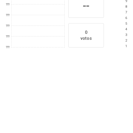
9
--
???
8
7
???
6
5
???
4
0
3
???
votos
2
1
???