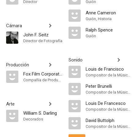
Director
Guión
Anne Cameron
Guión, Historia
Cámara
Ralph Spence
John F. Seitz
Guión
Director de Fotografía
Sonido
Producción
Louis de Francisco
Fox Film Corporation
Compositor de la Música Original
Compañía de Produccion
Peter Brunelli
Compositor de la Música Original
Louis De Francesco
Arte
Compositor de la Música Original
William S. Darling
Decorados
David Buttolph
Compositor de la Música Original