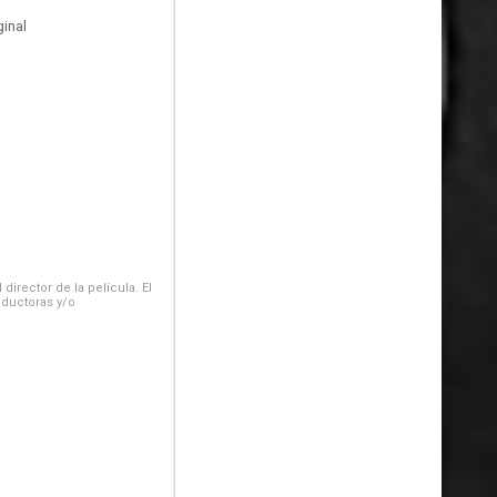
inal
irector de la película. El
oductoras y/o