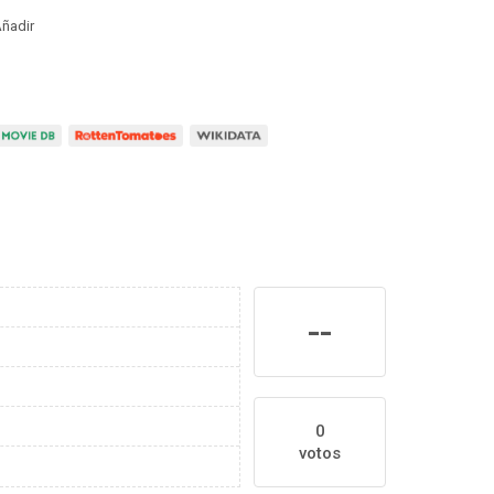
ñadir
--
0
votos