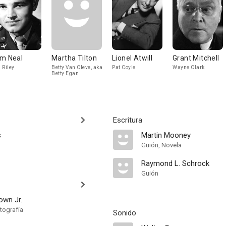
m Neal
Martha Tilton
Lionel Atwill
Grant Mitchell
 Riley
Betty Van Cleve, aka
Pat Coyle
Wayne Clark
Betty Egan
Escritura
s
Martin Mooney
Guión, Novela
Raymond L. Schrock
Guión
own Jr.
tografía
Sonido