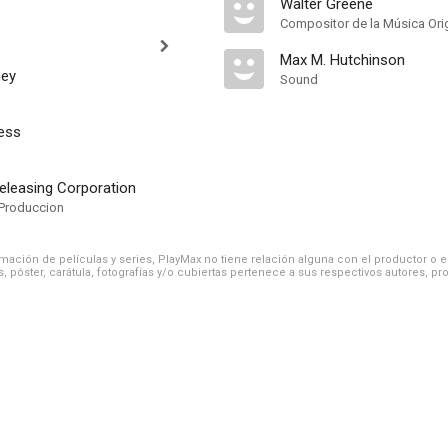
Walter Greene
Compositor de la Música Orig
Max M. Hutchinson
ney
Sound
ess
eleasing Corporation
Produccion
ación de películas y series, PlayMax no tiene relación alguna con el productor o el d
, póster, carátula, fotografías y/o cubiertas pertenece a sus respectivos autores, pr