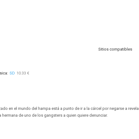
Sitios compatibles
sica:
SD
10.33 €
zado en el mundo del hampa está a punto de ir a la cárcel por negarse a revela
 hermana de uno de los gangsters a quien quiere denunciar.