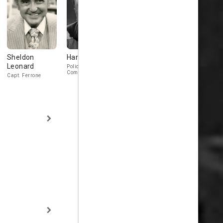
Sheldon
Harry Shannon
Danny Morton
Virginia Va
Leonard
Police
Bugs Kelley aka
Trixie Waters
Commissioner
Mike Egan
Capt. Ferrone
Collins