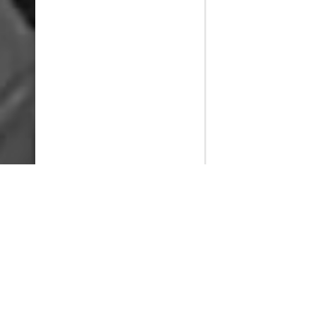
PlayMax
2026
Series populares
La Casa del Dragón
Silo
Stuart no consigue salvar el universo
Ted Lasso
Rick y Morty