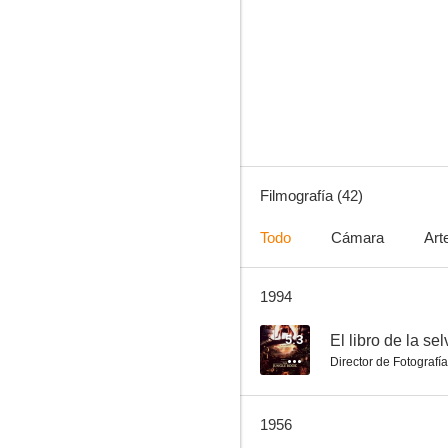
El pastor de las colinas
6.1
Filmografía (42)
Todo
Cámara
Art
1994
El libro de la selva
6.0
5.3
El libro de la se
Director de Fotografía
1956