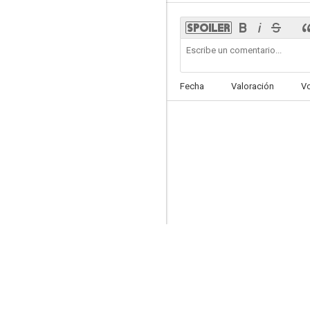
The Girls of Pleasure Island
Fecha
Valoración
V
--
Quebec
--