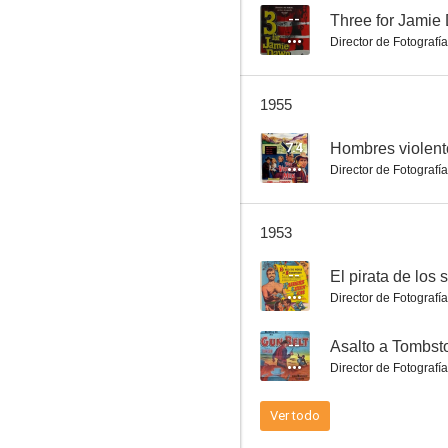
--
Three for Jamie
Director de Fotografía
La vida privada de Elizabeth y Essex
1955
5.3
7.4
Hombres violent
Director de Fotografía
1953
--
El pirata de los 
Director de Fotografía
El libro de la selva. La aventura continúa
--
Asalto a Tombst
--
Director de Fotografía
Ver todo