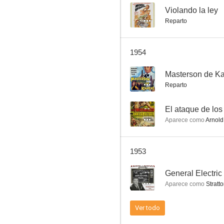
--
Violando la ley
Reparto
El ataque de los caníbales
1954
--
--
Masterson de K
Reparto
--
El ataque de los
Aparece como
Arnold
1953
Pier 23
--
General Electric
--
Aparece como
Stratt
Ver todo