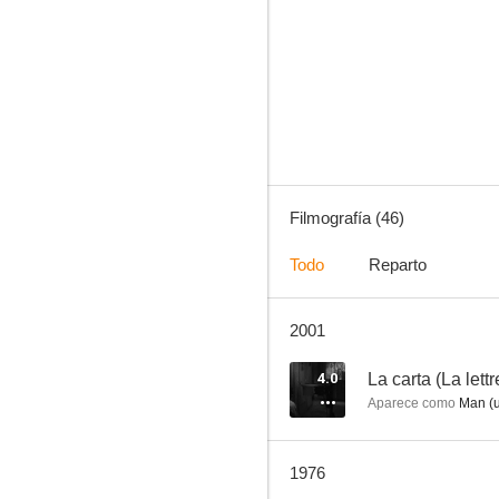
Todos a una (Gung Ho!)
--
Filmografía (46)
Todo
Reparto
2001
Violando la ley
--
4.0
La carta (La lettr
Aparece como
Man (u
1976