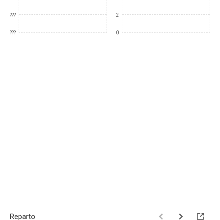
???
2
???
0
Reparto