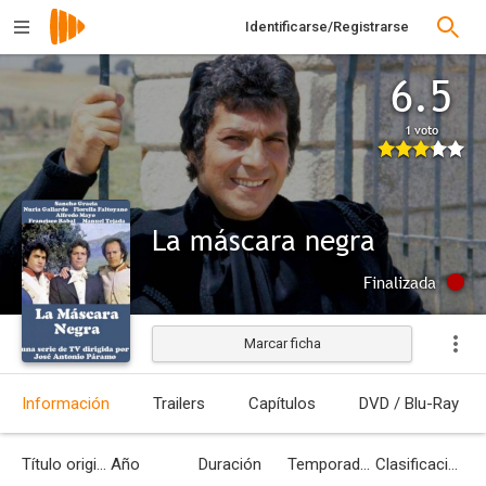
Identificarse/Registrarse
6.5
1 voto
La máscara negra
Finalizada
Marcar ficha
Información
Trailers
Capítulos
DVD / Blu-Ray
Título original
Año
Duración
Temporadas
Clasificación por edades