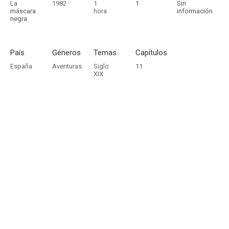
La
1982
1
1
Sin
máscara
hora
información
negra
País
Géneros
Temas
Capítulos
España
Aventuras
Siglo
11
XIX