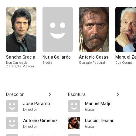
Sancho Gracia
Nuria Gallardo
Antonio Casas
Manuel Z
Don Carlos de
Elodia
Gonzalo Pascual
Don Cosme
Zárate/La Máscara
Negra
Dirección
Escritura
José Páramo
Manuel Matji
Director
Guión
Antonio Giménez-Rico
Duccio Tessari
Director
Guión