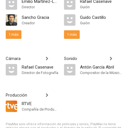
Emilio Martínez-Lázaro
Rafael Casenave
Director
Guión
Sancho Gracia
Guido Castillo
Creador
Guión
1 más
1 más
Cámara
Sonido
Rafael Casenave
Antón García Abril
Director de Fotografía
Compositor de la Música Original
Producción
RTVE
Compañía de Produccion
PlayMax solo ofrece información de películas y series, PlayMax no tiene
relación alguna con el productor o el director de la película. El copyright de