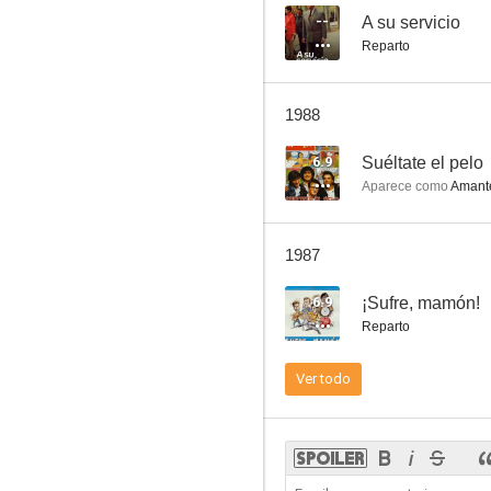
--
A su servicio
Reparto
Suéltate el pelo
1988
6.0
6.9
Suéltate el pelo
Aparece como
Amante
1987
6.9
¡Sufre, mamón!
Reparto
La furia de Johnny Kid
Ver todo
2.0