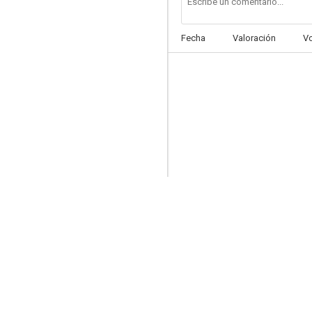
Fecha
Valoración
V
Sobrenatural
--
El último guateque II
--