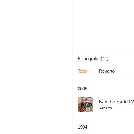
La ciudad no es para mí
7.0
Filmografía (41)
Todo
Reparto
2005
Dos veces Judas
6.9
--
Ban the Sadist V
Reparto
1994