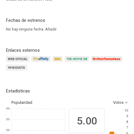
Fechas de estrenos
No hay ninguna fecha.
Añadir
Enlaces externos
Estadísticas
Popularidad
Votos
???
10
9
5.00
???
8
7
???
6