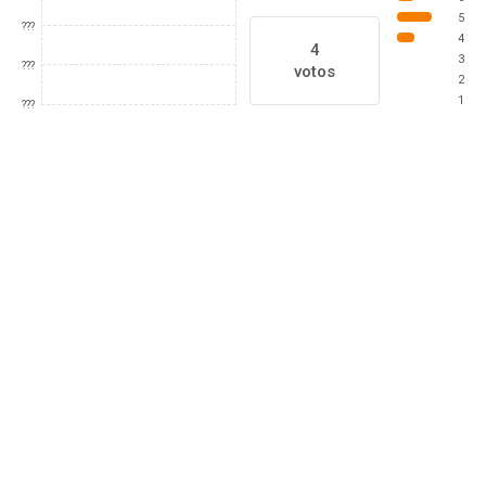
5
???
4
4
3
???
votos
2
1
???