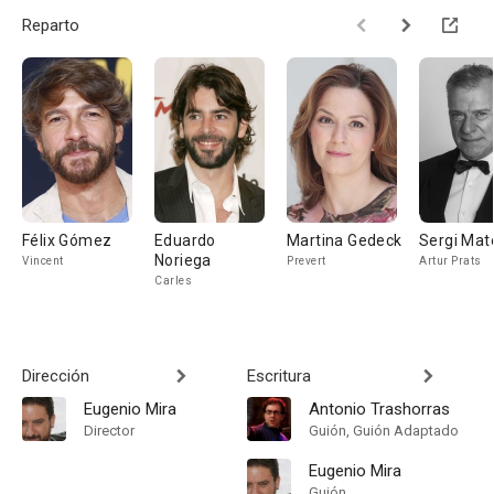
Reparto
Félix Gómez
Eduardo
Martina Gedeck
Sergi Mat
Noriega
Vincent
Prevert
Artur Prats
Carles
Dirección
Escritura
Eugenio Mira
Antonio Trashorras
Director
Guión, Guión Adaptado
Eugenio Mira
Guión