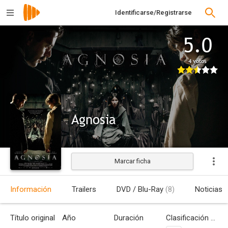
Identificarse/Registrarse
5.0
4 votos
Agnosia
Marcar ficha
Estrenada
Información
Trailers
DVD / Blu-Ray
(8)
Noticias
Título original
Año
Duración
Clasificación por edades