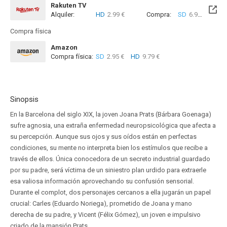
Rakuten TV
Alquiler:
HD
2.99 €
Compra:
SD
6.99 €
HD
7
Compra física
Amazon
Compra física:
SD
2.95 €
HD
9.79 €
Sinopsis
En la Barcelona del siglo XIX, la joven Joana Prats (Bárbara Goenaga)
sufre agnosia, una extraña enfermedad neuropsicológica que afecta a
su percepción. Aunque sus ojos y sus oídos están en perfectas
condiciones, su mente no interpreta bien los estímulos que recibe a
través de ellos. Única conocedora de un secreto industrial guardado
por su padre, será víctima de un siniestro plan urdido para extraerle
esa valiosa información aprovechando su confusión sensorial.
Durante el complot, dos personajes cercanos a ella jugarán un papel
crucial: Carles (Eduardo Noriega), prometido de Joana y mano
derecha de su padre, y Vicent (Félix Gómez), un joven e impulsivo
criado de la mansión Prats.