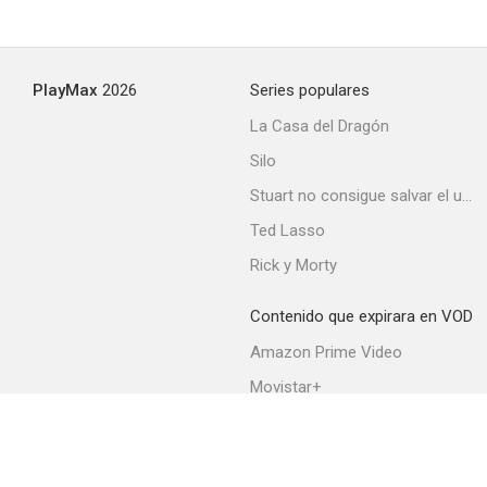
Un par de asesinos
PlayMax
2026
Series populares
--
La Casa del Dragón
Silo
Stuart no consigue salvar el universo
Ted Lasso
Rick y Morty
Contenido que expirara en VOD
La esclava del paraíso
Amazon Prime Video
Movistar+
Netflix
Filmin