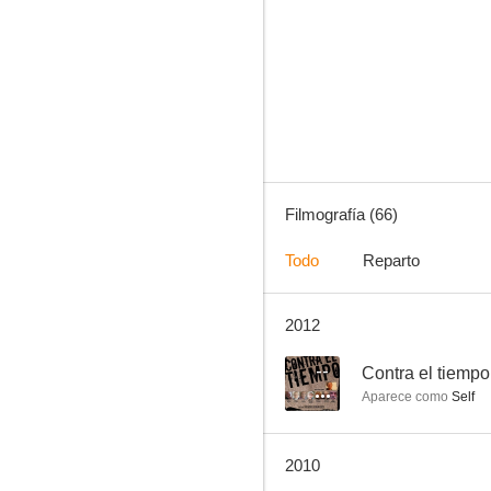
Un rolls para Hipólito
6.6
Filmografía (66)
Todo
Reparto
2012
El retorno del hombre lobo
6.5
--
Contra el tiempo
Aparece como
Self
2010