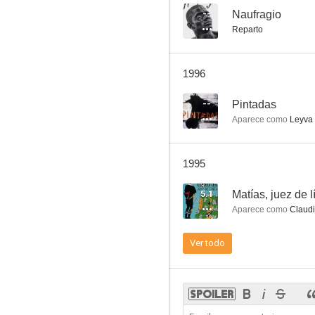
--
Naufragio
Reparto
La semana del asesino
1996
6.0
--
Pintadas
Aparece como
Leyva
1995
5.1
Matías, juez de 
Aparece como
Claudi
Latidos de pánico
Ver todo
6.0