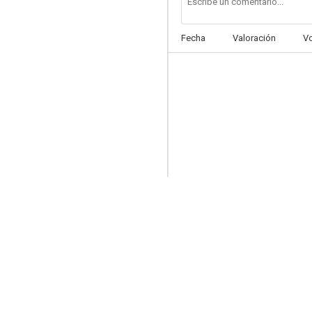
Fecha
Valoración
V
La muerte de un presidente
5.7
Viajes con mi tía
5.1