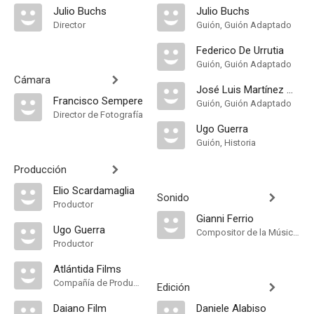
Julio Buchs
Julio Buchs
Director
Guión, Guión Adaptado
Federico De Urrutia
Guión, Guión Adaptado
Cámara
José Luis Martínez Mollá
Francisco Sempere
Guión, Guión Adaptado
Director de Fotografía
Ugo Guerra
Guión, Historia
Producción
Elio Scardamaglia
Sonido
Productor
Gianni Ferrio
Ugo Guerra
Compositor de la Música Original
Productor
Atlántida Films
Compañía de Produccion
Edición
Daiano Film
Daniele Alabiso