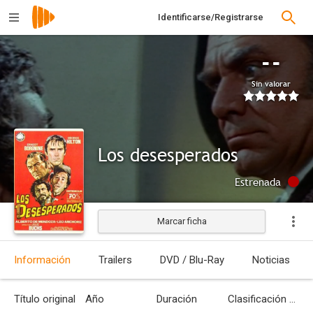
Identificarse/Registrarse
--
Sin valorar
Los desesperados
Estrenada
Marcar ficha
Información
Trailers
DVD / Blu-Ray
Noticias
Título original
Año
Duración
Clasificación por edades