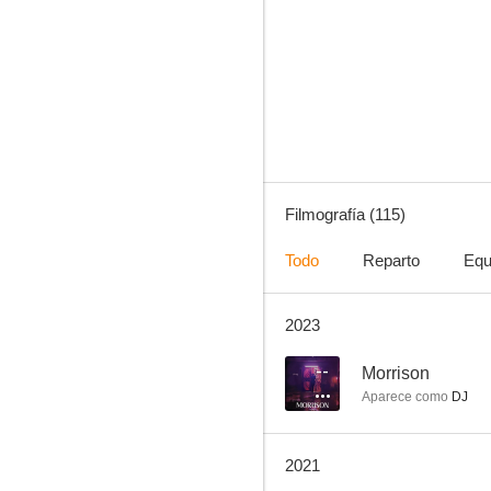
El último vikingo
6.0
Filmografía (115)
Todo
Reparto
Equ
2023
El asesino del Tíber
5.8
--
Morrison
Aparece como
DJ
2021