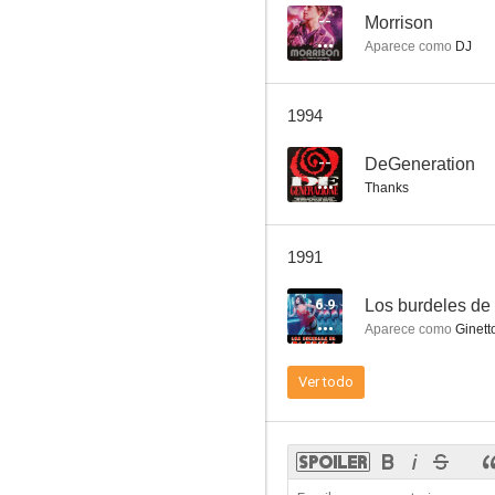
--
Morrison
Aparece como
DJ
California
1994
--
--
DeGeneration
Thanks
1991
6.9
Los burdeles de
Aparece como
Ginett
Morrison
Ver todo
--