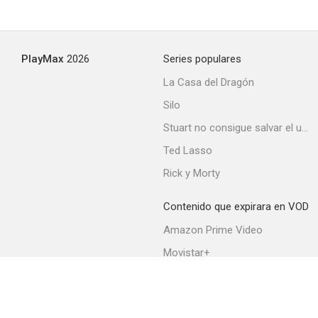
Bolidi sull'asfalto a tutta birra!
PlayMax
2026
Series populares
--
La Casa del Dragón
Silo
Stuart no consigue salvar el universo
Ted Lasso
Rick y Morty
Contenido que expirara en VOD
Los desesperados
Amazon Prime Video
--
Movistar+
Netflix
Filmin