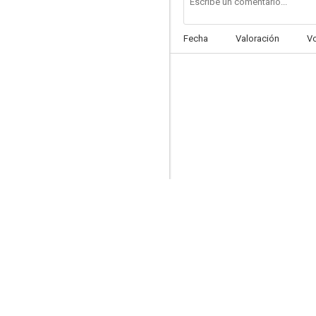
Fecha
Valoración
V
El joven Toscanini
--
Una casa en peligro
--