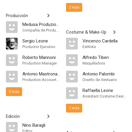
2 más
Producción
Medusa Produzione
Compañía de Produccion
Costume & Make-Up
Sergio Leone
Vincenzo Cardella
Productor Ejecutivo
Estilista
Roberto Mannoni
Alfredo Tiberi
Production Manager
Maquilladora
Antonio Mastronardi
Antonio Palombi
Production Accountant
Diseño de Vestuario
Raffaella Leone
3 más
Assistant Costume Designer
1 más
Edición
Nino Baragli
Editor