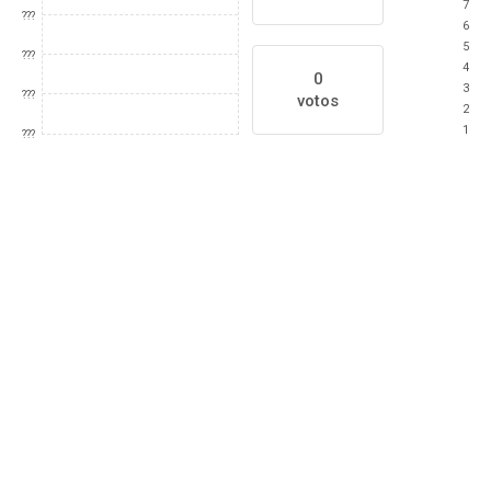
7
???
6
5
???
4
0
3
???
votos
2
1
???