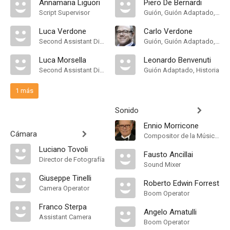
Annamaria Liguori
Piero De Bernardi
Script Supervisor
Guión, Guión Adaptado, Historia
Luca Verdone
Carlo Verdone
Second Assistant Director
Guión, Guión Adaptado, Historia
Luca Morsella
Leonardo Benvenuti
Second Assistant Director
Guión Adaptado, Historia
1 más
Sonido
Ennio Morricone
Cámara
Compositor de la Música Original
Luciano Tovoli
Fausto Ancillai
Director de Fotografía
Sound Mixer
Giuseppe Tinelli
Roberto Edwin Forrest
Camera Operator
Boom Operator
Franco Sterpa
Angelo Amatulli
Assistant Camera
Boom Operator