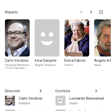
Reparto
Carlo Verdone
Irina Sanpiter
Elena Fabrizi
Angelo Inf
Pasquale Ametrano
Magda Ghiglioni
Teresa
Raoul
/ Furio Zoccano /
Mimmo
Dirección
Escritura
Carlo Verdone
Leonardo Benevenuti
Director
Guión