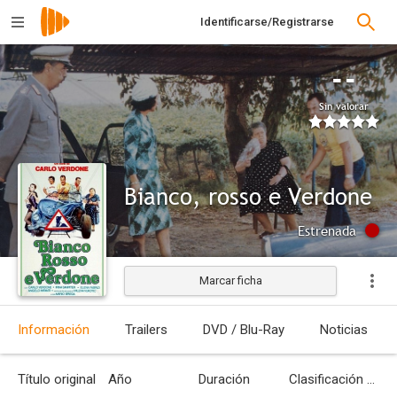
Identificarse/Registrarse
--
Sin valorar
Bianco, rosso e Verdone
Estrenada
Marcar ficha
Información
Trailers
DVD / Blu-Ray
Noticias
Título original
Año
Duración
Clasificación por edades