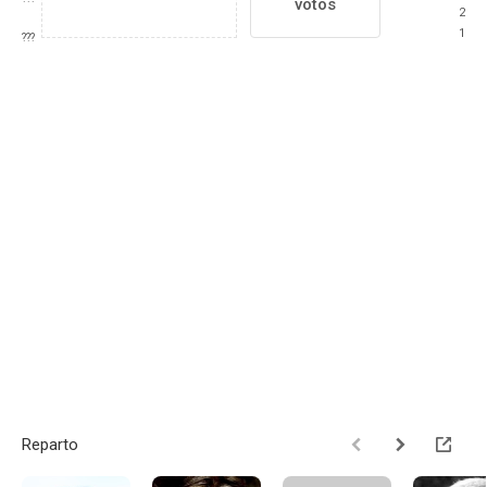
votos
2
1
???
Reparto