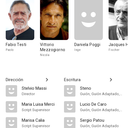
Fabio Testi
Vittorio
Daniela Poggi
Jacques H
Mezzogiorno
Paolo
Inge
Fischer
Nicola
Dirección
Escritura
Stelvio Massi
Steno
Director
Guión, Guión Adaptado, Historia
Maria Luisa Merci
Lucio De Caro
Script Supervisor
Guión, Guión Adaptado, Historia
Marisa Calia
Sergio Patou
Script Supervisor
Guión, Guión Adaptado