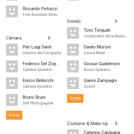
Riccardo Petrazzi
First Assistant Director
Sonido
Toto Torquati
Compositor de la Música Original
Cámara
Pier Luigi Santi
Danilo Moroni
Director de Fotografía
Sound Mixer
Federico Del Zoppo
Giosue Gudelmoni
Camera Operator
Boom Operator
Enrico Biribicchi
Gianni Zampagni
Camera Operator
Sound
Bruno Bruni
2 más
Still Photographer
9 más
Costume & Make-Up
Caterine Campana