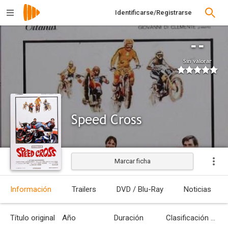
Identificarse/Registrarse
--
Sin valorar
Speed Cross
Marcar ficha
Estrenada
Información
Trailers
DVD / Blu-Ray
Noticias
Título original
Año
Duración
Clasificación por edades