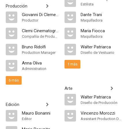
Estilista
Producción
Giovanni Di Clemente
Dante Trani
Productor
Maquilladora
Clemi Cinematografica
Maria Fiocca
Compañía de Produccion
Maquilladora
Bruno Ridolfi
Walter Patriarca
Production Manager
Diseño de Vestuario
Anna Oliva
1 más
Administration
6 más
Arte
Walter Patriarca
Diseño de Producción
Edición
Mauro Bonanni
Vincenzo Morozzi
Editor
Assistant Production Design