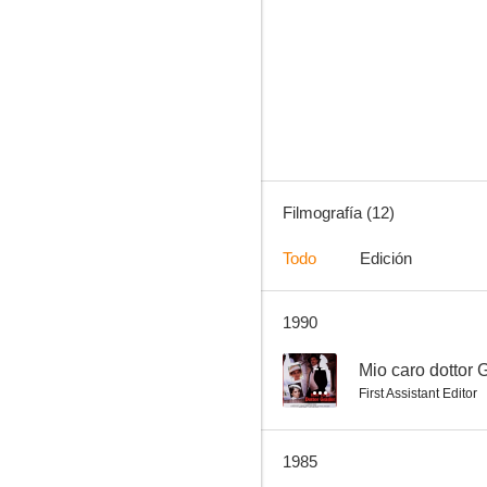
La furia del coloso
--
Filmografía (12)
Todo
Edición
1990
Lo que el tonto se llevó
--
--
Mio caro dottor 
First Assistant Editor
1985