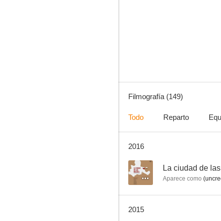
Lady Halcón
8.5
Filmografía (149)
Todo
Reparto
Equ
2016
Mano rápida
8.0
--
La ciudad de la
Aparece como
(uncre
2015