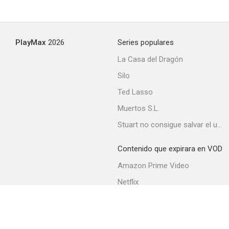
Salomé
PlayMax
2026
Series populares
--
La Casa del Dragón
Silo
Ted Lasso
Muertos S.L.
Stuart no consigue salvar el universo
Contenido que expirara en VOD
Destroyer - Brazo de Acero
Amazon Prime Video
--
Netflix
Movistar+
Filmin