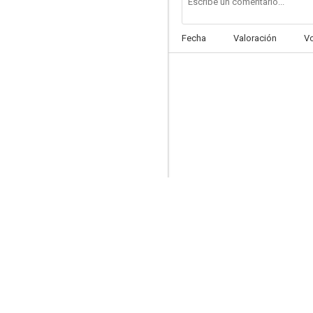
Fecha
Valoración
V
La piel
6.7
Miedo en la ciudad de los muertos vivientes
6.2