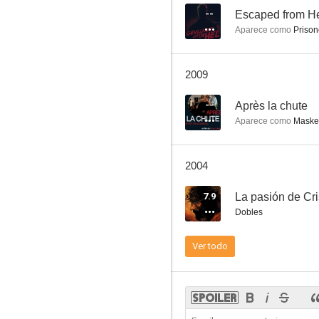
--
Escaped from He
Aparece como
Prison
El clan de los ahorcados
2009
7.7
--
Après la chute
Aparece como
Masked
2004
7.9
La pasión de Cri
Dobles
El gatopardo
Ver todo
7.0