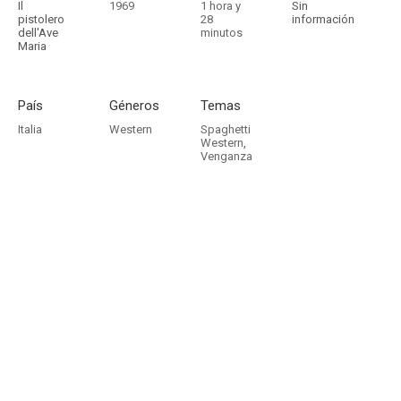
Il
1969
1 hora y
Sin
pistolero
28
información
dell'Ave
minutos
Maria
País
Géneros
Temas
Italia
Western
Spaghetti
Western
,
Venganza