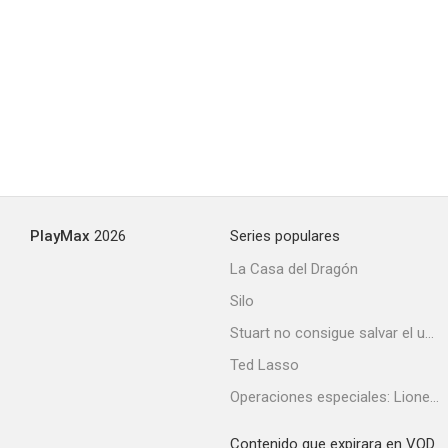
El vengador de California
--
PlayMax
2026
Series populares
La Casa del Dragón
Silo
Lasciapassare per il morto
Stuart no consigue salvar el universo
--
Ted Lasso
Operaciones especiales: Lioness
Contenido que expirara en VOD