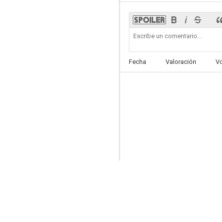
Hércules y los tiranos de Babilonia
Fecha
Valoración
V
6.0
Rómulo y Remo
--