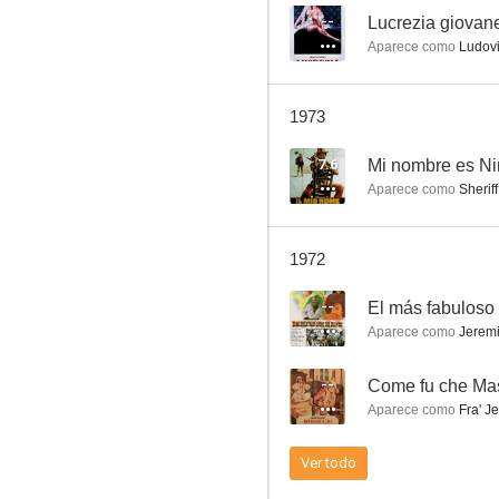
--
Lucrezia giovan
Aparece como
Ludovic
Vende la pistola y cómprate la tumba (Ha llegado Sartana)
1973
6.0
7.6
Mi nombre es N
Aparece como
Sheriff
1972
--
Aparece como
Jerem
La furia de Johnny Kid
--
6.0
Aparece como
Fra' J
Ver todo