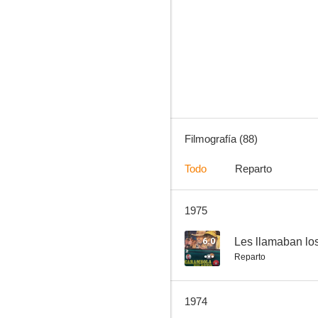
¿Quién grita venganza?
6.5
Filmografía (88)
Todo
Reparto
1975
Los gigantes de Roma
6.0
6.0
Reparto
1974