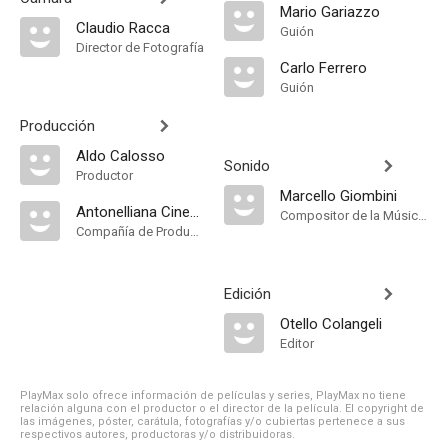
Mario Gariazzo
Claudio Racca
Guión
Director de Fotografía
Carlo Ferrero
Guión
Producción
Aldo Calosso
Sonido
Productor
Marcello Giombini
Antonelliana Cinematografica
Compositor de la Música Original
Compañía de Produccion
Edición
Otello Colangeli
Editor
PlayMax solo ofrece información de películas y series, PlayMax no tiene
relación alguna con el productor o el director de la película. El copyright de
las imágenes, póster, carátula, fotografías y/o cubiertas pertenece a sus
respectivos autores, productoras y/o distribuidoras.