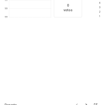
???
4
0
3
???
votos
2
1
???