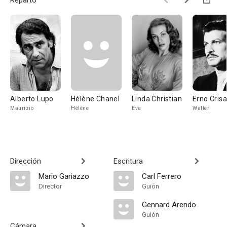
Reparto
Alberto Lupo
Hélène Chanel
Linda Christian
Erno Crisa
Maurizio
Hélène
Eva
Walter
Dirección
Escritura
Mario Gariazzo
Carl Ferrero
Director
Guión
Gennard Arendo
Guión
Cámara