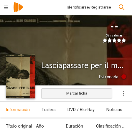
Identificarse/Registrarse
--
Sin valorar
Lasciapassare per il morto
Estrenada
Marcar ficha
Información
Trailers
DVD / Blu-Ray
Noticias
Título original
Año
Duración
Clasificación por edades