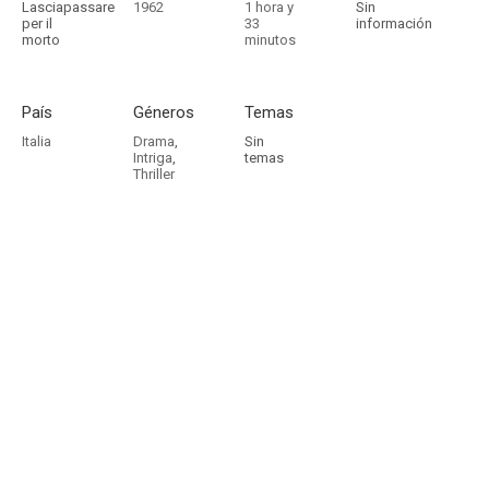
Lasciapassare
1962
1 hora y
Sin
per il
33
información
morto
minutos
País
Géneros
Temas
Italia
Drama
,
Sin
Intriga
,
temas
Thriller