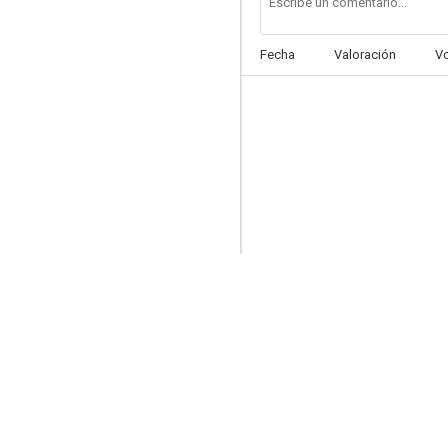
Fecha
Valoración
V
Peter Voss caballero detective
--
Climax!
--