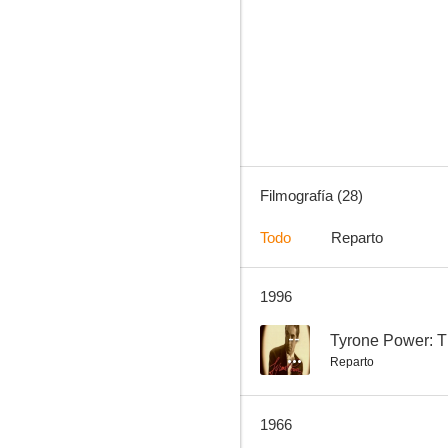
Tarzán y las sirenas
--
Filmografía (28)
Todo
Reparto
1996
Bel Ami 2000 oder Wie verführt man einen Playboy?
--
--
Tyrone Power: Th
Reparto
1966