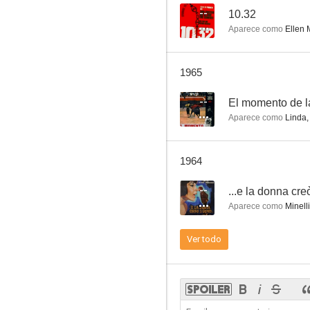
--
10.32
Aparece como
Ellen 
...e la donna creò l'uomo
1965
--
--
El momento de l
Aparece como
Linda,
1964
--
...e la donna cre
Aparece como
Minelli
Lasciapassare per il morto
Ver todo
--