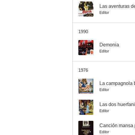
--
Las aventuras d
Editor
Calore in provincia
1990
--
--
Demonia
Editor
1976
--
La campagnola b
Editor
Simbad y el califa de Bagdad
--
Las dos huerfani
--
Editor
--
Canción mansa p
Editor