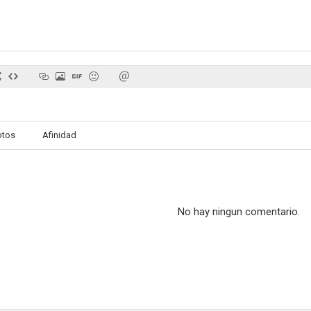
Posate le pistole, reverendo
El hombre invisible
Quell'amore pa
--
--
otos
Afinidad
No hay ningun comentario.
Crimen en la residencia
Always Loving You
--
--