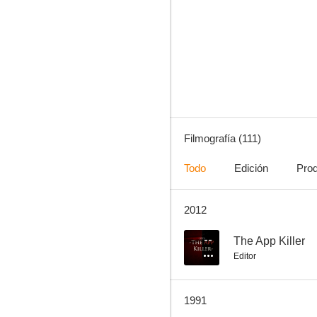
The App Killer
--
Filmografía (111)
Todo
Edición
Pro
2012
Mujer casada muy complaciente
--
--
The App Killer
Editor
1991