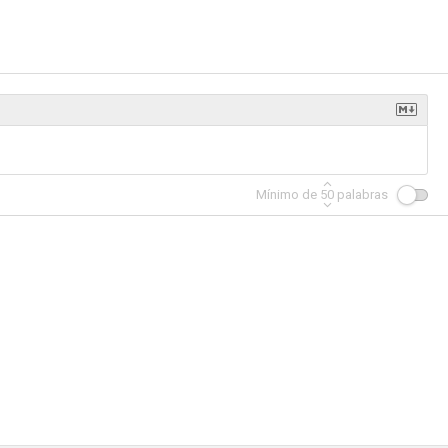
rticolare
Venganza Sobrenatural
Corrupción insaciable
--
--
--
Mínimo de
50
palabras
La morte viene dal pianeta Aytin
Gran golpe contra las SS
Todos los hermanos eran agentes
--
--
--