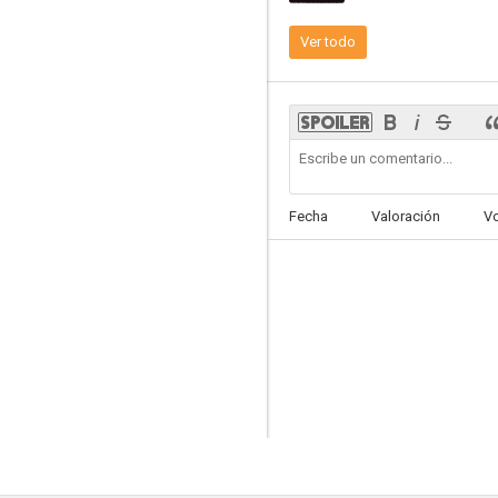
Ver todo
La vida de Leonardo Da Vinci
--
Fecha
Valoración
V
Roma como Chicago
--