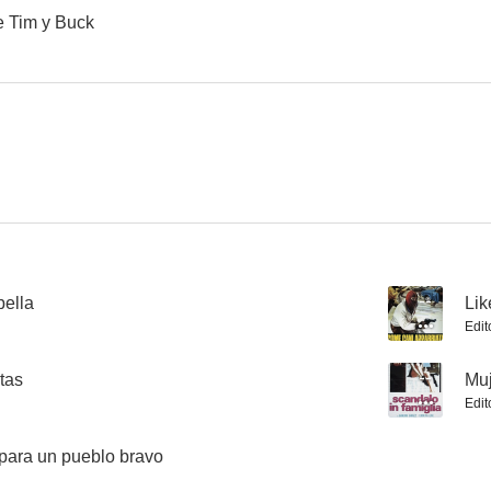
e Tim y Buck
Los que no perdonan
Infamia
--
--
ella
--
Lik
Edit
Delirium
I familiari delle vittime non saranno avvertiti (Crime Boss)
tas
--
Muj
--
--
Edit
ara un pueblo bravo