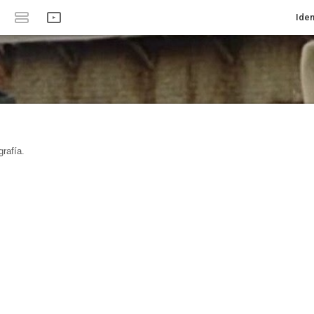
Iden
rafía.