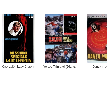
7.0
7.0
Operación Lady Chaplin
Yo soy Trinidad (Django dispara primero)
Danza ma
--
--