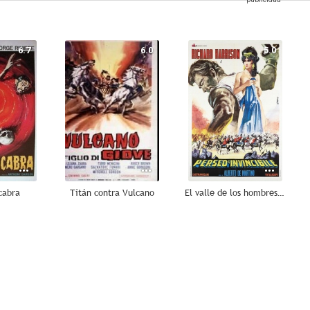
6.7
6.0
5.0
cabra
Titán contra Vulcano
El valle de los hombres de piedra
--
--
--