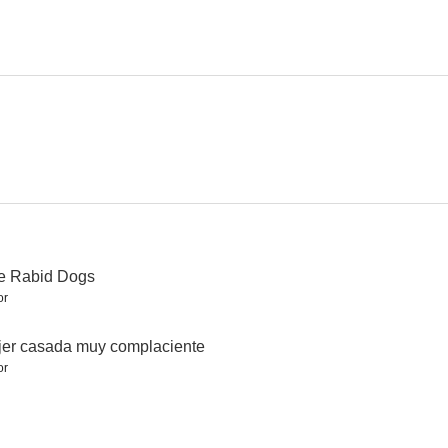
Milano: il clan dei Calabresi
El consejero
El bruto, el listo y el capitán
--
--
--
e Rabid Dogs
or
Byleth: El demonio del incesto
El asesino está al teléfono
Ocurrió aquella noche
er casada muy complaciente
--
--
--
or