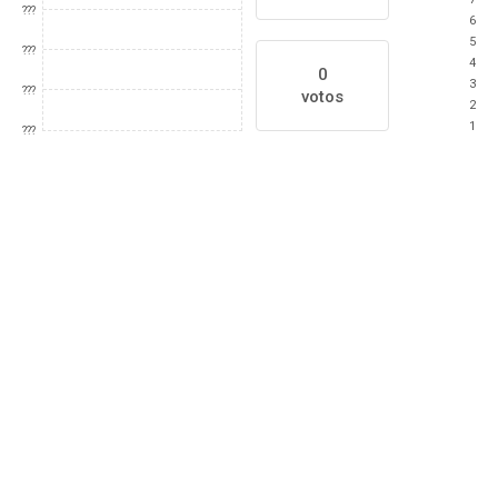
???
6
5
???
4
0
3
???
votos
2
1
???