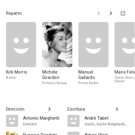
Reparto
Kirk Morris
Michèle
Manuel
Mario Feli
Girardon
Gallardo
Anthar
Ganor, Devil o
Desert
Princess Soraya
Prince Daikor
Dirección
Escritura
Antonio Margheriti
André Tabet
Director
Guión, Guión Adaptado, Historia