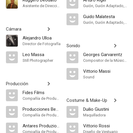
Ruggero Deodato
Arturo Rígel
Asistente de Dirección
Guión, Guión Adaptado, Historia
Guido Malatesta
Guión, Guión Adaptado, Historia
Cámara
Alejandro Ulloa
Director de Fotografía
Sonido
Leo Massa
Georges Garvarentz
Still Photographer
Compositor de la Música Original
Vittorio Massi
Sound
Producción
Fides Films
Compañía de Produccion
Costume & Make-Up
Producciones Benito Perojo
Duilio Giustini
Compañía de Produccion
Maquilladora
Antares Produzione Cinematografica
Vittorio Rossi
Compañía de Produccion
Diseño de Vestuario