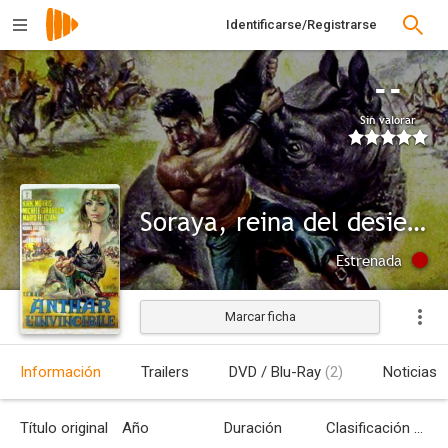
Identificarse/Registrarse
--
Sin valorar
Soraya, reina del desierto
Estrenada
Marcar ficha
Información
Trailers
DVD / Blu-Ray
(2)
Noticias
Título original
Año
Duración
Clasificación por edades