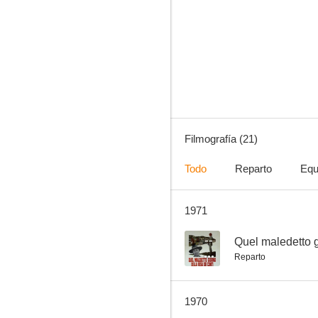
Los compañeros
--
Filmografía (21)
Todo
Reparto
Equ
1971
Quel maledetto giorno della resa dei conti
--
--
Quel maledetto g
Reparto
1970