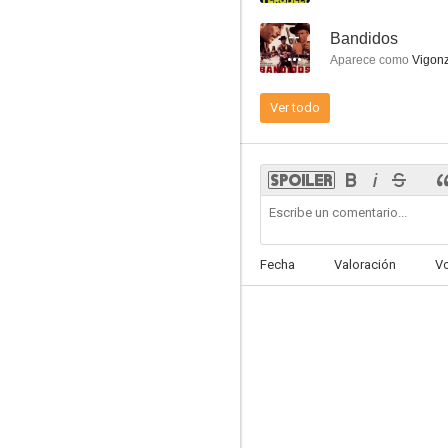
--
Bandidos
Aparece como
Vigonz
Ver todo
Soraya, reina del desierto
--
Fecha
Valoración
V
La flecha de oro