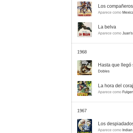
7.1
Los compañeros
Aparece como
Mexica
La hora del coraje
--
La belva
Aparece como
Juan's 
--
1968
7.7
Hasta que llegó 
Dobles
--
La hora del cora
Aparece como
Fulgen
El halcón del desierto
--
1967
5.5
Los despiadado
Aparece como
Indian