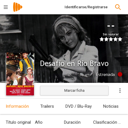
Identificarse/Registrarse
--
Sin valorar
Desafío en Río Bravo
Estrenada
Marcar ficha
Información
Trailers
DVD / Blu-Ray
Noticias
Título original
Año
Duración
Clasificación por edades