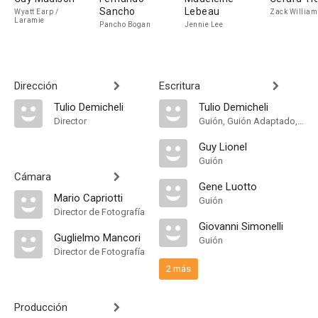
Sancho
Lebeau
Wyatt Earp /
Zack William
Laramie
Pancho Bogan
Jennie Lee
Dirección
Escritura
Tulio Demicheli
Tulio Demicheli
Director
Guión, Guión Adaptado, Historia
Guy Lionel
Guión
Cámara
Gene Luotto
Mario Capriotti
Guión
Director de Fotografía
Giovanni Simonelli
Guglielmo Mancori
Guión
Director de Fotografía
2 más
Producción