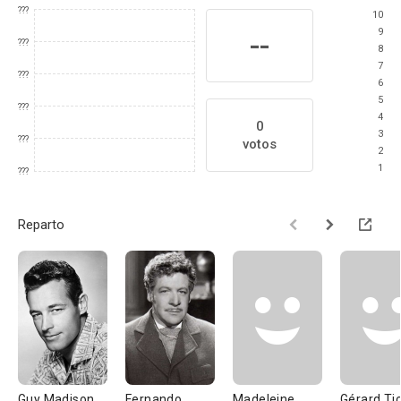
???
10
9
--
???
8
7
???
6
5
???
4
0
3
???
votos
2
1
???
Reparto
Guy Madison
Fernando
Madeleine
Gérard Ti