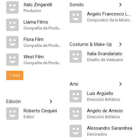
Italo Zingarelli
Sonido
Productor
Angelo Francesco Lavagnino
Compositor de la Música Original, Música
Llama Films
Compañía de Produccion
Flora Film
Costume & Make-Up
Compañía de Produccion
Italia Scandariato
West Film
Diseño de Vestuario
Compañía de Produccion
1 más
Arte
Luis Argüello
Dirección Artística
Edición
Roberto Cinquini
Angelo de Amicio
Editor
Dirección Artística
Alessandro Sarandrea
Decorados