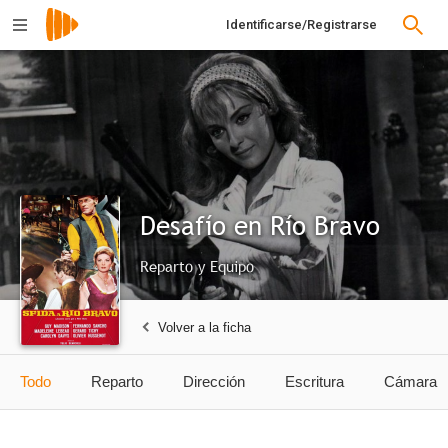
Identificarse/Registrarse
Desafío en Río Bravo
Reparto y Equipo
Volver a la ficha
Todo
Reparto
Dirección
Escritura
Cámara