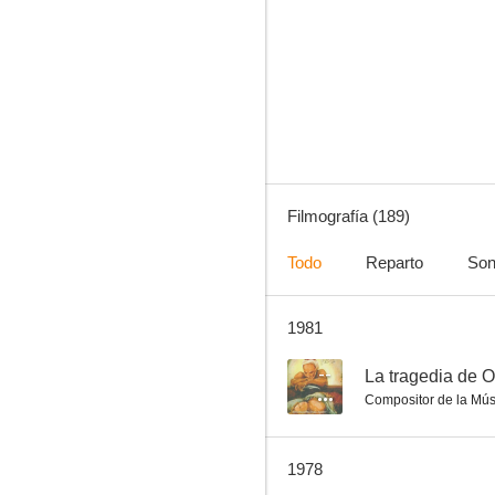
Campanadas a medianoche
6.0
Filmografía (189)
Todo
Reparto
Son
1981
El especialista
6.0
--
La tragedia de O
Compositor de la Mús
1978