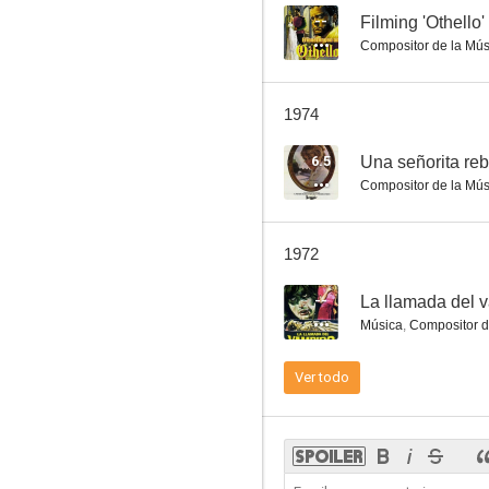
--
Filming 'Othello'
Compositor de la Mús
Demasiado cálido para junio
1974
6.0
6.5
Una señorita re
Compositor de la Mús
1972
--
La llamada del 
Música
,
Compositor d
Los dientes del diablo
Ver todo
6.0