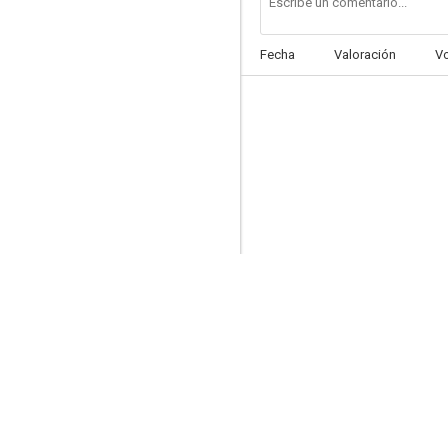
Fecha
Valoración
V
Otelo (Othello)
5.0
¡Viva Carrancho!
5.0