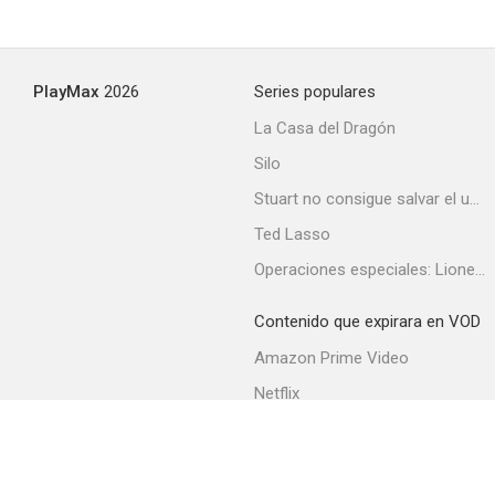
Gungala: La virgen de la selva
PlayMax
2026
Series populares
--
La Casa del Dragón
Silo
Stuart no consigue salvar el universo
Ted Lasso
Operaciones especiales: Lioness
Contenido que expirara en VOD
El aventurero de la rosa roja
Amazon Prime Video
--
Netflix
Filmin
Movistar+