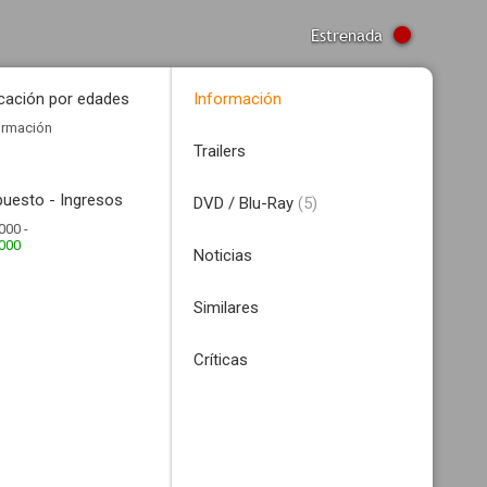
Estrenada
icación por edades
Información
ormación
Trailers
uesto - Ingresos
DVD / Blu-Ray
(5)
000 -
.000
Noticias
Similares
Críticas