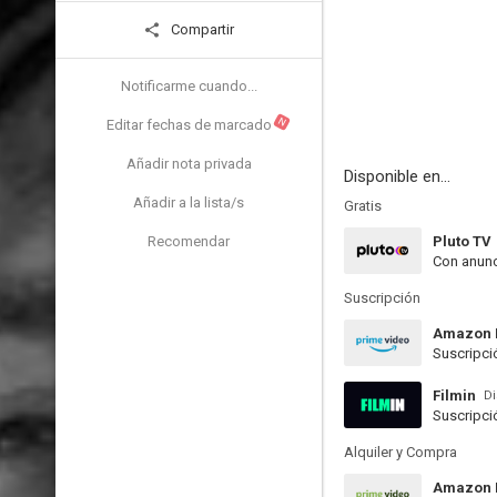
Compartir
Notificarme cuando...
N
Editar fechas de marcado
Añadir nota privada
Disponible en...
Añadir a la lista/s
Gratis
Recomendar
Pluto TV
Con anunc
Suscripción
Amazon 
Suscripci
Filmin
Di
Suscripci
Alquiler y Compra
Amazon P