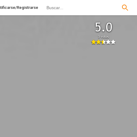
tificarse/Registrarse
5.0
3 votos