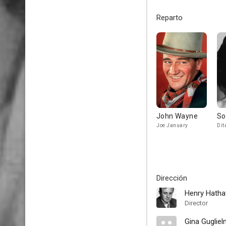
Reparto
John Wayne
So
Joe January
Dit
Dirección
Henry Hath
Director
Gina Gugliel