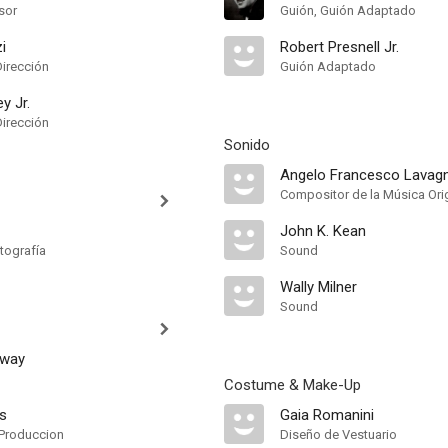
sor
Guión, Guión Adaptado
i
Robert Presnell Jr.
Dirección
Guión Adaptado
y Jr.
Dirección
Sonido
Angelo Francesco Lavag
Compositor de la Música Orig
John K. Kean
tografía
Sound
Wally Milner
Sound
away
Costume & Make-Up
ts
Gaia Romanini
Produccion
Diseño de Vestuario