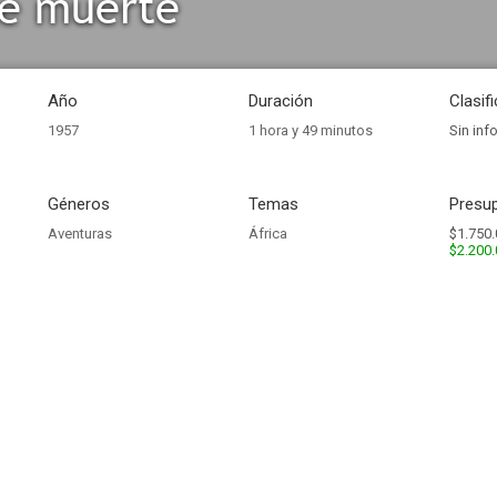
de muerte
Año
Duración
Clasif
1957
1 hora y 49 minutos
Sin inf
Géneros
Temas
Presup
Aventuras
África
$1.750.
$2.200