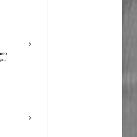
nino
inal