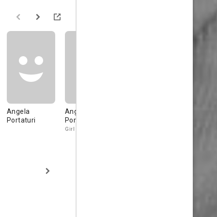
Angela
Angela
Ibrahim El
Portaturi
Portaluri
Hadish
Girl
Galli Galli