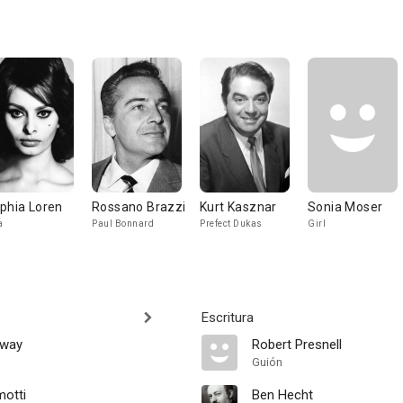
phia Loren
Rossano Brazzi
Kurt Kasznar
Sonia Moser
a
Paul Bonnard
Prefect Dukas
Girl
Escritura
away
Robert Presnell
Guión
motti
Ben Hecht