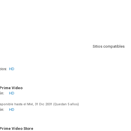
Sitios compatibles
ios:
HD
Prime Video
ón:
HD
sponible hasta el Mié, 31 Dic 2031 (Quedan 5 años)
ón:
HD
rime Video Store