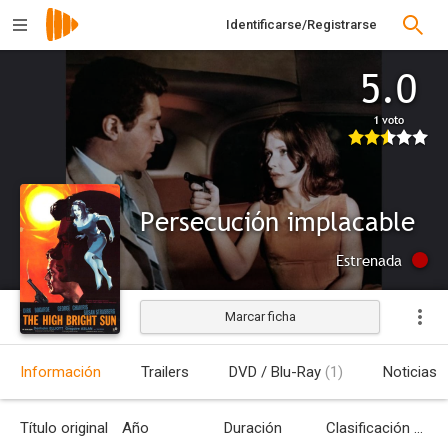
Identificarse/Registrarse
5.0
1 voto
Persecución implacable
Estrenada
Marcar ficha
Información
Trailers
DVD / Blu-Ray
(1)
Noticias
Título original
Año
Duración
Clasificación por edades