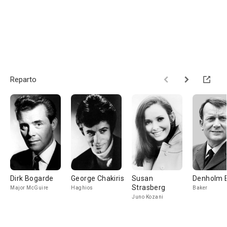
Reparto
Dirk Bogarde
George Chakiris
Susan
Denholm El
Strasberg
Major McGuire
Haghios
Baker
Juno Kozani