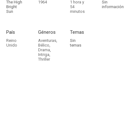
The High
1964
1 hora y
Sin
Bright
54
información
Sun
minutos
País
Géneros
Temas
Reino
Aventuras
,
Sin
Unido
Bélico
,
temas
Drama
,
Intriga
,
Thriller