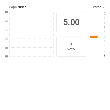
Popularidad
Votos
???
10
9
5.00
???
8
7
???
6
5
???
4
1
3
???
voto
2
1
???