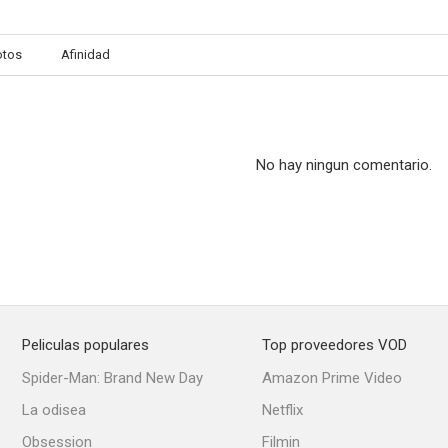
otos
Afinidad
Sebastian
La superproducción que nunca fue
Omnib
--
--
No hay ningun comentario.
Peliculas populares
Top proveedores VOD
Rey y Patria
Little Moon of Alban
Podría seguir
Spider-Man: Brand New Day
Amazon Prime Video
--
--
La odisea
Netflix
Obsession
Filmin