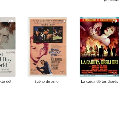
8.0
8.0
7.8
El chico más bello del mundo
Sueño de amor
La caída de los dioses
7.0
6.8
6.2