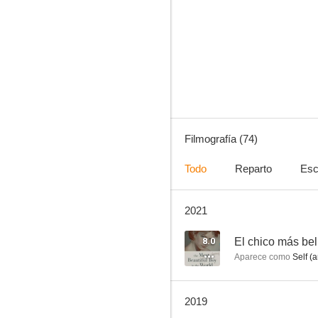
A las nueve cada noche
6.1
Filmografía (74)
Todo
Reparto
Esc
2021
Darling
5.0
8.0
El chico más be
Aparece como
Self (a
2019