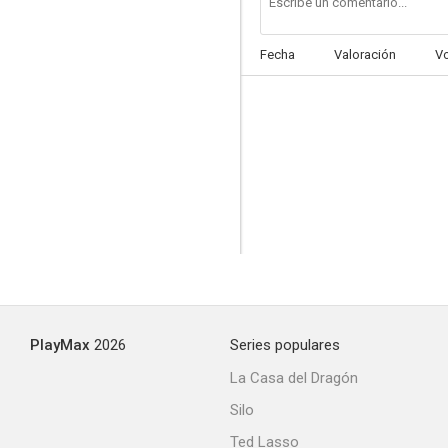
Fecha
Valoración
V
El hombre de Kiev
--
PlayMax
2026
Series populares
Accidente
La Casa del Dragón
--
Silo
Ted Lasso