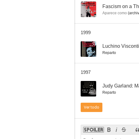
--
Fascism on a Th
Aparece como
(archi
Persecución implacable
1999
--
--
Luchino Visconti
Reparto
1997
--
Judy Garland: Má
Reparto
La verdadera historia de Schindler
Ver todo
--