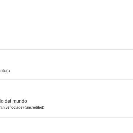
El sirviente
Víctima
La dinastía de
6.0
6.0
ritura
Accidente
Demasiado cálido para junio
Emboscada n
4.0
--
llo del mundo
rchive footage) (uncredited)