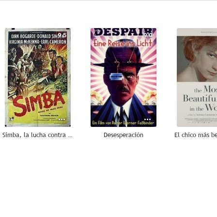
9.5
9.0
Simba, la lucha contra el Mau-Mau
Desesperación
7.3
7.0