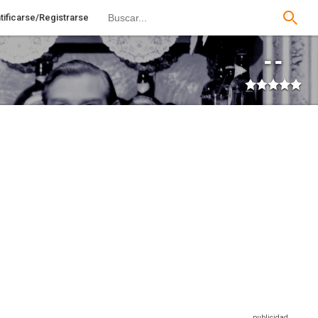
tificarse/Registrarse
--