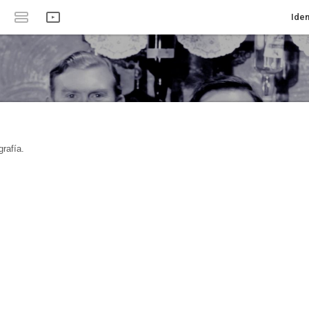
Iden
rafía.