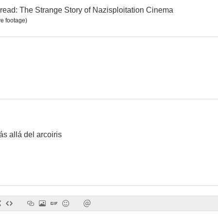
read: The Strange Story of Nazisploitation Cinema
ve footage)
¡Oh, qué guerra tan bonita!
Fascism on a Thread: The Strange Story of Nazisploitation Cinema
Luchino Vi
--
--
s allá del arcoiris
La historia de Patricia Neal
Providence
--
--