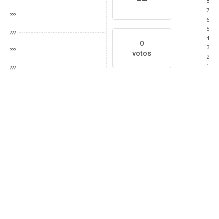
8
7
???
6
5
???
4
0
3
???
votos
2
1
???