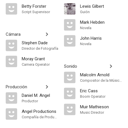
Betty Forster
Lewis Gilbert
Script Supervisor
Guión
Mark Hebden
Novela
Cámara
John Harris
Stephen Dade
Novela
Director de Fotografía
Moray Grant
Camera Operator
Sonido
Malcolm Arnold
Compositor de la Música Original, Música
Producción
Eric Cass
Daniel M. Angel
Boom Operator
Productor
Muir Mathieson
Angel Productions
Music Director
Compañía de Produccion