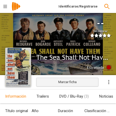
Identificarse/Registrarse
--
Sin valorar
The Sea Shall Not Have Them
Estrenada
Marcar ficha
Información
Trailers
DVD / Blu-Ray
(3)
Noticias
Título original
Año
Duración
Clasificación por edades