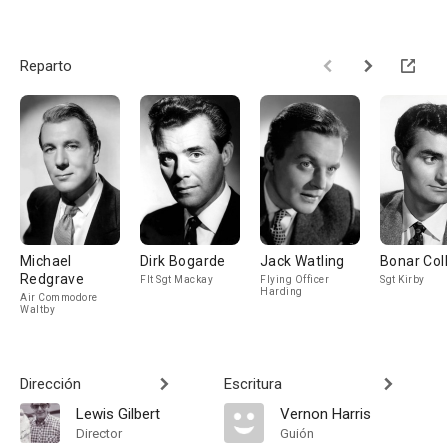
Reparto
Michael
Dirk Bogarde
Jack Watling
Bonar Col
Redgrave
Flt Sgt Mackay
Flying Officer
Sgt Kirby
Harding
Air Commodore
Waltby
Dirección
Escritura
Lewis Gilbert
Vernon Harris
Director
Guión