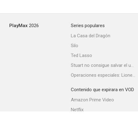
The Traitor
PlayMax
2026
Series populares
--
La Casa del Dragón
Silo
Ted Lasso
Stuart no consigue salvar el universo
Operaciones especiales: Lioness
Contenido que expirara en VOD
Siete truenos
Amazon Prime Video
--
Netflix
Filmin
Movistar+