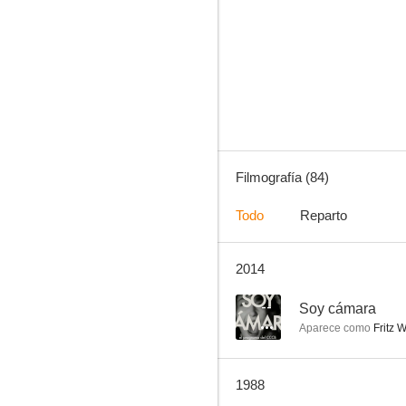
Evasión o victoria
7.4
Filmografía (84)
Todo
Reparto
2014
Alto secreto
6.5
--
Soy cámara
Aparece como
Fritz 
1988