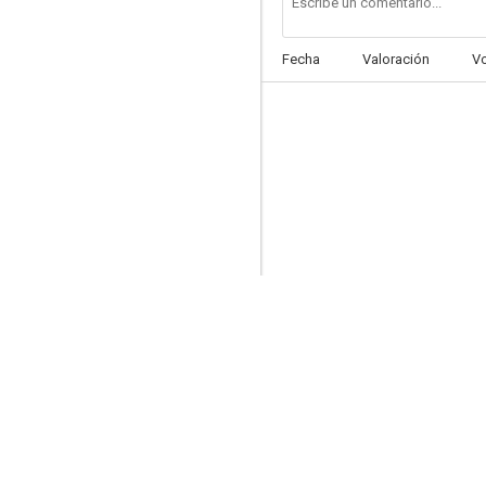
Fecha
Valoración
V
La iguana de la lengua de fuego
5.5
El hombre que podía engañar a la muerte
5.0