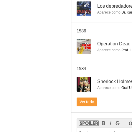
6.0
Los depredadore
Aparece como
Dr. Ka
Siete hombres al amanecer
1986
6.0
--
Operation Dead
Aparece como
Prof. 
1984
7.0
Sherlock Holmes
Aparece como
Graf U
Los depredadores de la noche
Ver todo
6.0