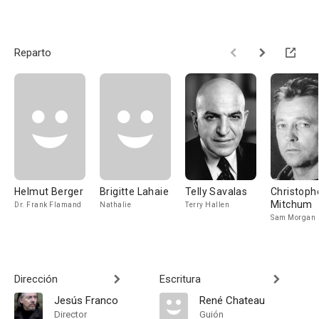
Reparto
Helmut Berger
Brigitte Lahaie
Telly Savalas
Christoph
Mitchum
Dr. Frank Flamand
Nathalie
Terry Hallen
Sam Morgan
Dirección
Escritura
Jesús Franco
René Chateau
Director
Guión