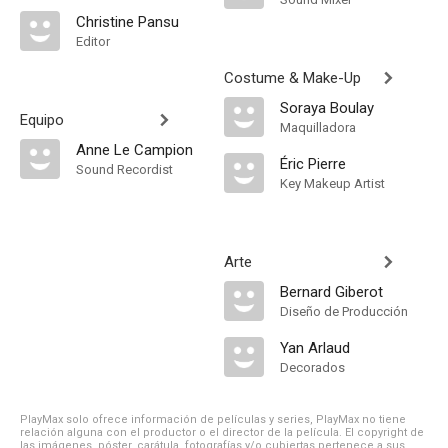
Christine Pansu
Editor
Costume & Make-Up
Soraya Boulay
Equipo
Maquilladora
Anne Le Campion
Éric Pierre
Sound Recordist
Key Makeup Artist
Arte
Bernard Giberot
Diseño de Producción
Yan Arlaud
Decorados
PlayMax solo ofrece información de películas y series, PlayMax no tiene
relación alguna con el productor o el director de la película. El copyright de
las imágenes, póster, carátula, fotografías y/o cubiertas pertenece a sus