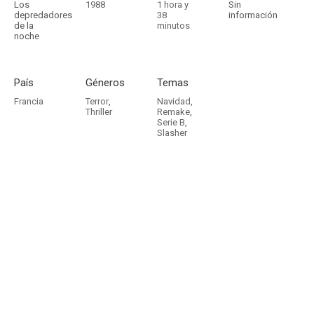
Los
1988
1 hora y
Sin
depredadores
38
información
de la
minutos
noche
País
Géneros
Temas
Francia
Terror
,
Navidad
,
Thriller
Remake
,
Serie B
,
Slasher