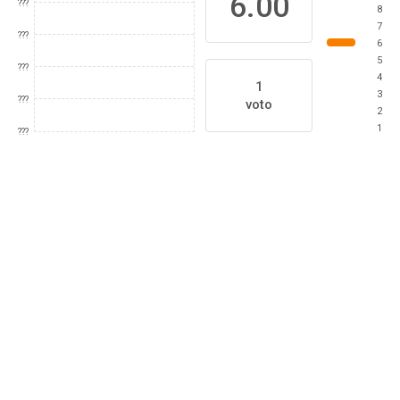
6.00
???
8
7
???
6
5
???
4
1
3
???
voto
2
1
???