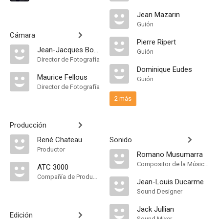
Jean Mazarin
Guión
Cámara
Pierre Ripert
Jean-Jacques Bouhon
Guión
Director de Fotografía
Dominique Eudes
Maurice Fellous
Guión
Director de Fotografía
2 más
Producción
René Chateau
Sonido
Productor
Romano Musumarra
Compositor de la Música Original
ATC 3000
Compañía de Produccion
Jean-Louis Ducarme
Sound Designer
Jack Jullian
Edición
Sound Mixer