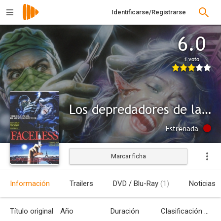
Identificarse/Registrarse
6.0
1 voto
Los depredadores de la noche
Estrenada
Marcar ficha
Información
Trailers
DVD / Blu-Ray
(1)
Noticias
Título original
Año
Duración
Clasificación por edades