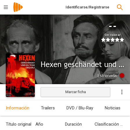
Identificarse/Registrarse
--
Sin valorar
Hexen geschändet und zu Tode gequält
Estrenada
Marcar ficha
Información
Trailers
DVD / Blu-Ray
Noticias
Título original
Año
Duración
Clasificación por edades