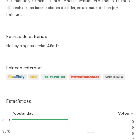
a su marido y acusan a su hijo de ser la semilla del demonio. Cuando
ella rechaza las insinuaciones del líder, es acusada de hereje y
torturada.
Fechas de estrenos
No hay ninguna fecha.
Añadir
Enlaces externos
Estadísticas
Popularidad
Votos
3069
10
9
--
3070
8
7