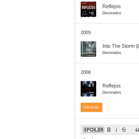
--
Reflejos
Decorados
El dragón del lago de fuego
2009
6.8
8.7
Into The Storm (
Decorados
2008
6.1
Reflejos
Decorados
Tres hombres y una pequeña dama
Ver todo
5.5