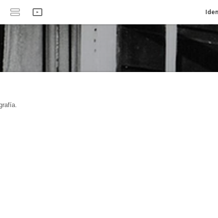
Iden
rafía.