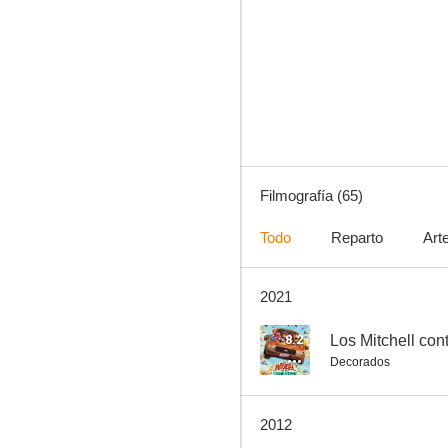
Lo que queda del día
7.6
Filmografía (65)
Todo
Reparto
Art
2021
A las nueve cada noche
7.1
8.2
Los Mitchell con
Decorados
2012