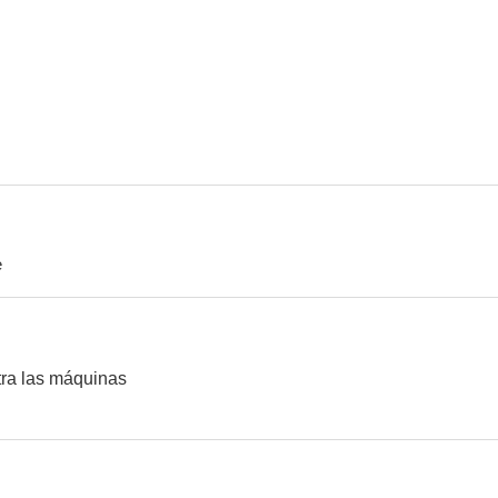
Reflejos
Into The Storm (Durante la tormenta)
El arcoi
7.6
7.4
e
La importancia de llamarse Ernesto
Rebelión en las aulas
Conociendo 
7.1
7.0
tra las máquinas