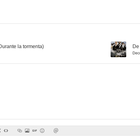
La calle del adiós
De una época a otra
Fundido a
6.8
6.4
Durante la tormenta)
7.0
De 
Dec
Los demonios
Regreso a Howards End
Los ojos del
5.3
5.3