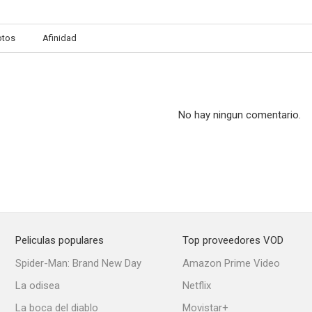
otos
Afinidad
El descenso de la muerte
Posesión
Valent
--
--
No hay ningun comentario.
Peliculas populares
Top proveedores VOD
Victory
Under the Cherry Moon
Matar es 
Spider-Man: Brand New Day
Amazon Prime Video
--
--
La odisea
Netflix
La boca del diablo
Movistar+