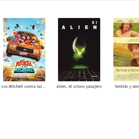
8.2
8.1
Los Mitchell contra las máquinas
Alien, el octavo pasajero
Sentido y sen
6.1
8.7