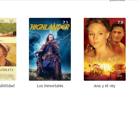
8.0
7.1
7.0
sibilidad
Los inmortales
Ana y el rey
8.5
8.3
7.9