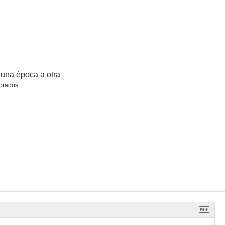
 negro
La última carga
La venganza de Frankenstein
6.1
6.0
5.8
una época a otra
orados
 bosque
Anastasia: El misterio de Ana
El sueño de una noche de verano, de William Shakespeare
3.0
--
--