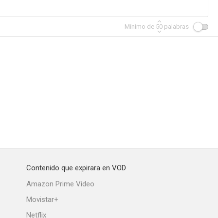
Mínimo de
50
palabras
ino
Reflejos
La cola del tigre
--
--
--
Contenido que expirara en VOD
fácil
El misionero
El retorno del soldado
Amazon Prime Video
--
--
--
Movistar+
Netflix