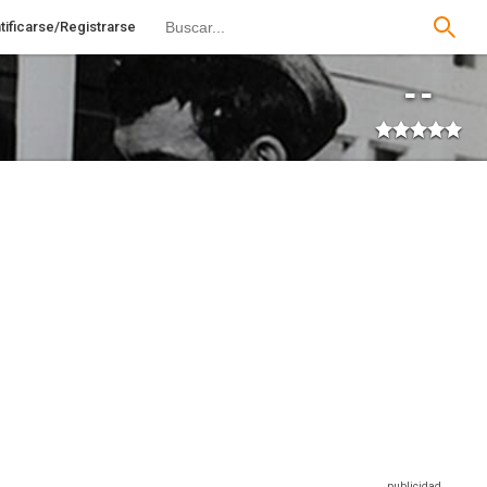
tificarse/Registrarse
--