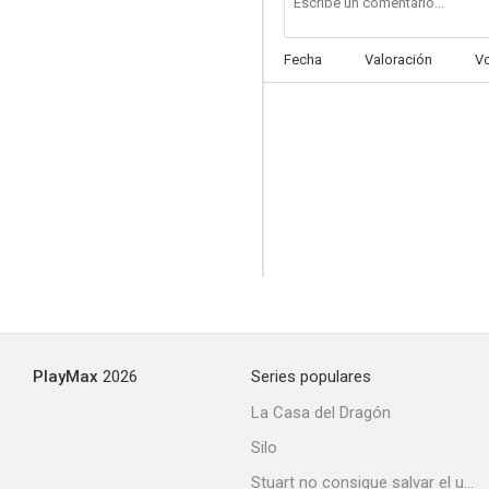
Fecha
Valoración
V
Joseph Andrews
--
PlayMax
2026
Series populares
Entre llamas (Into the Flames)
La Casa del Dragón
--
Silo
Stuart no consigue salvar el universo