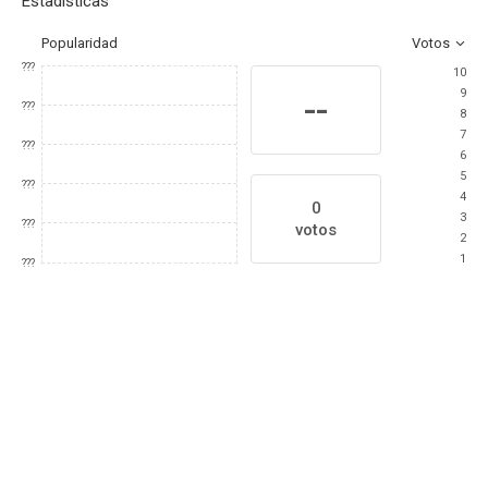
Estadísticas
Popularidad
Votos
???
10
9
--
???
8
7
???
6
5
???
4
0
3
???
votos
2
1
???