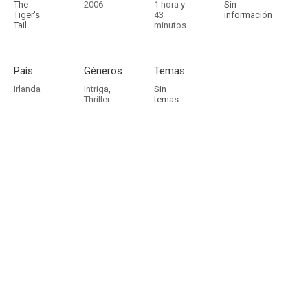
The
2006
1 hora y
Sin
Tiger's
43
información
Tail
minutos
País
Géneros
Temas
Irlanda
Intriga
,
Sin
Thriller
temas