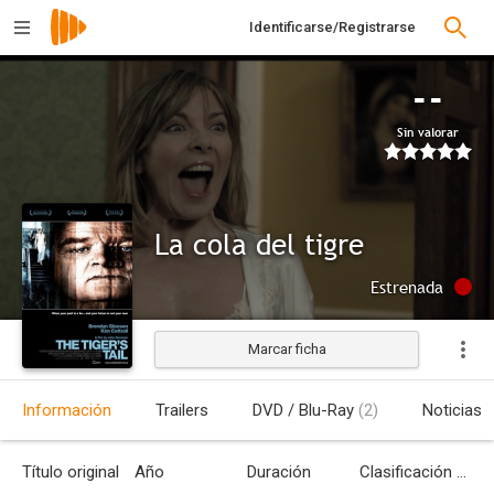
Identificarse/Registrarse
--
Sin valorar
La cola del tigre
Estrenada
Marcar ficha
Información
Trailers
DVD / Blu-Ray
(2)
Noticias
Título original
Año
Duración
Clasificación por edades