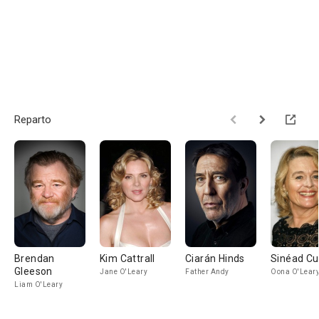
Reparto
Brendan
Kim Cattrall
Ciarán Hinds
Sinéad Cu
Gleeson
Jane O'Leary
Father Andy
Oona O'Lear
Liam O'Leary