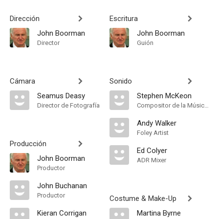
Dirección
Escritura
John Boorman
John Boorman
Director
Guión
Cámara
Sonido
Seamus Deasy
Stephen McKeon
Director de Fotografía
Compositor de la Música Original
Andy Walker
Foley Artist
Producción
Ed Colyer
John Boorman
ADR Mixer
Productor
John Buchanan
Productor
Costume & Make-Up
Kieran Corrigan
Martina Byrne