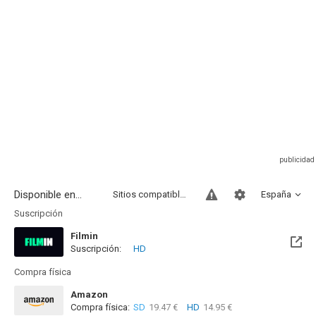
Disponible en...
Sitios compatibles
España
Suscripción
Filmin
Suscripción:
HD
Disponible hasta el Dom, 28 Feb 2027 (Quedan 6 meses)
Compra física
Amazon
Compra física:
SD
19.47 €
HD
14.95 €