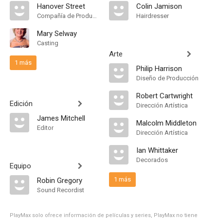
Hanover Street
Colin Jamison
Compañía de Produccion
Hairdresser
Mary Selway
Casting
Arte
1 más
Philip Harrison
Diseño de Producción
Robert Cartwright
Edición
Dirección Artística
James Mitchell
Malcolm Middleton
Editor
Dirección Artística
Ian Whittaker
Decorados
Equipo
1 más
Robin Gregory
Sound Recordist
PlayMax solo ofrece información de películas y series, PlayMax no tiene