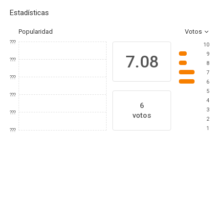
Estadísticas
Popularidad
Votos
???
10
9
7.08
???
8
7
???
6
5
???
4
6
3
???
votos
2
1
???