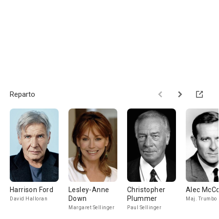
Reparto
Harrison Ford
Lesley-Anne
Christopher
Alec McC
Down
Plummer
David Halloran
Maj. Trumbo
Margaret Sellinger
Paul Sellinger