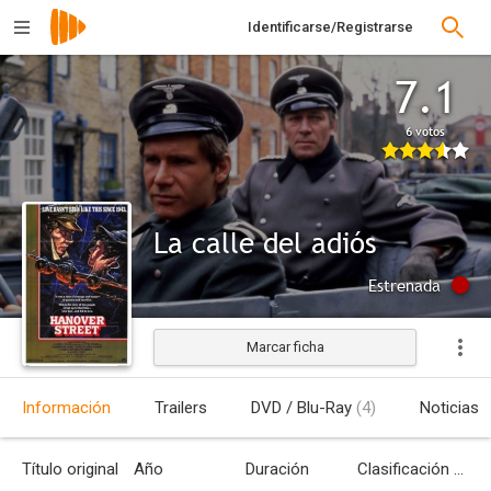
Identificarse/Registrarse
7.1
6 votos
La calle del adiós
Estrenada
Marcar ficha
Información
Trailers
DVD / Blu-Ray
(4)
Noticias
Título original
Año
Duración
Clasificación por edades