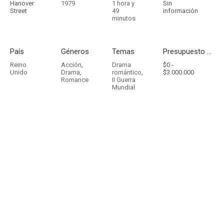
Hanover
1979
1 hora y
Sin
Street
49
información
minutos
País
Géneros
Temas
Presupuesto - Ingresos
Reino
Acción
,
Drama
$0 -
Unido
Drama
,
romántico
,
$3.000.000
Romance
II Guerra
Mundial