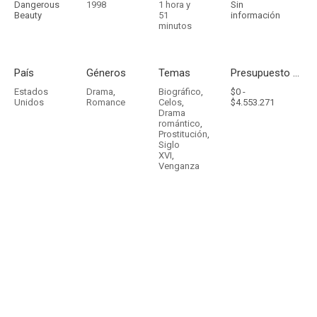
Dangerous
1998
1 hora y
Sin
Beauty
51
información
minutos
País
Géneros
Temas
Presupuesto - Ingresos
Estados
Drama
,
Biográfico
,
$0 -
Unidos
Romance
Celos
,
$4.553.271
Drama
romántico
,
Prostitución
,
Siglo
XVI
,
Venganza