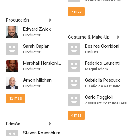
7 más
Producción
Edward Zwick
Productor
Costume & Make-Up
Sarah Caplan
Desiree Corridoni
Productor
Estilista
Marshall Herskovitz
Federico Laurenti
Productor
Maquilladora
Arnon Milchan
Gabriella Pescucci
Productor
Diseño de Vestuario
Carlo Poggioli
12 más
Assistant Costume Designer
4 más
Edición
Steven Rosenblum