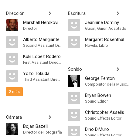
Dirección
Escritura
Marshall Herskovitz
Jeannine Dominy
Director
Guión, Guión Adaptado
Alberto Mangiante
Margaret Rosenthal
Second Assistant Director
Novela, Libro
Kuki López Rodero
First Assistant Director
Sonido
Yozo Tokuda
George Fenton
Third Assistant Director
Compositor de la Música Original
2 más
Bryan Bowen
Sound Editor
Christopher Assells
Cámara
Sound Effects Editor
Bojan Bazelli
Dino DiMuro
Director de Fotografía
Sound Effects Editor