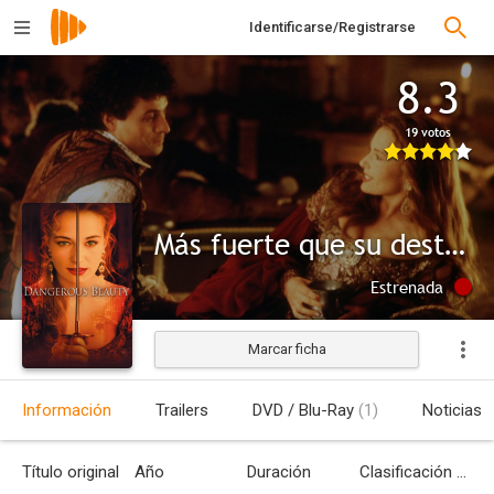
Identificarse/Registrarse
8.3
19 votos
Más fuerte que su destino
Estrenada
Marcar ficha
Información
Trailers
DVD / Blu-Ray
(1)
Noticias
Título original
Año
Duración
Clasificación por edades