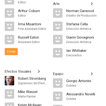
Editor
Arte
Arthur Coburn
Norman Garwood
Editor
Diseño de Producción
Irma Misantoni
Stefania Cella
First Assistant Editor
Dirección Artística
Russell Eaton
Gianni Giovagnoni
Assistant Editor
Dirección Artística
Ian Whittaker
2 más
Decorados
Efectos Visuales
Equipo
Robert Stromberg
Giorgio Antonini
Supervisor de Efectos Visuales
Dobles
Mike Wassel
Alessandro Novelli
Matte Painter
Dobles
Kelvin McIlwain