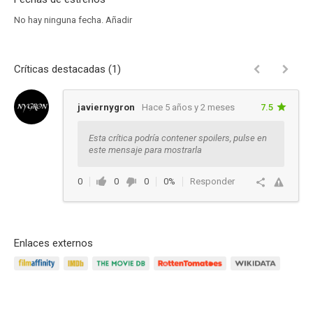
No hay ninguna fecha.
Añadir
Críticas destacadas (1)
javiernygron
Hace 5 años y 2 meses
7.5
Esta crítica podría contener spoilers, pulse en
este mensaje para mostrarla
0
0
0
0%
Responder
Enlaces externos