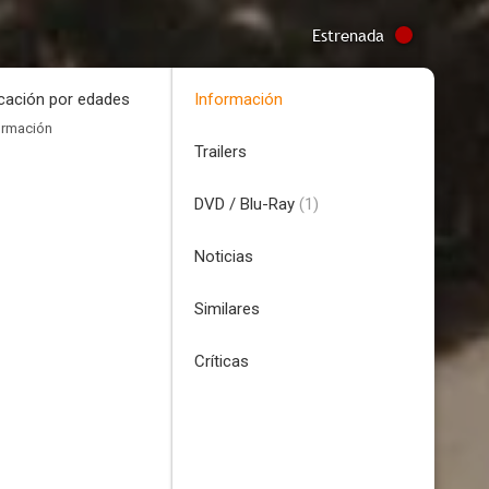
Estrenada
icación por edades
Información
ormación
Trailers
DVD / Blu-Ray
(1)
Noticias
Similares
Críticas