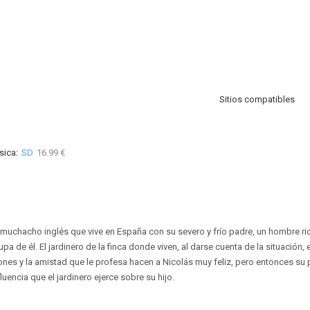
Sitios compatibles
sica:
SD
16.99 €
o muchacho inglés que vive en España con su severo y frío padre, un hombre r
a de él. El jardinero de la finca donde viven, al darse cuenta de la situación,
iones y la amistad que le profesa hacen a Nicolás muy feliz, pero entonces su
luencia que el jardinero ejerce sobre su hijo.