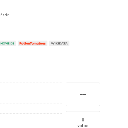
ñadir
--
0
votos