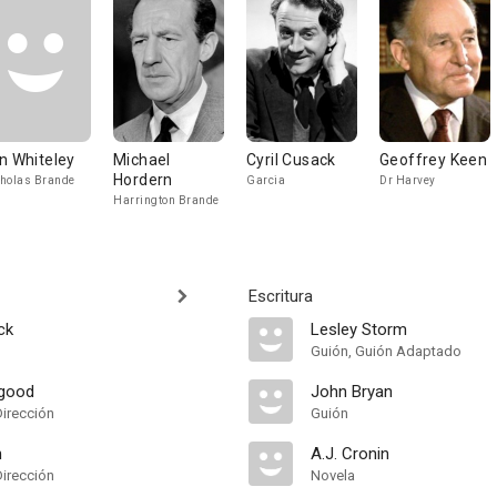
n Whiteley
Michael
Cyril Cusack
Geoffrey Keen
Hordern
holas Brande
Garcia
Dr Harvey
Harrington Brande
Escritura
ck
Lesley Storm
Guión, Guión Adaptado
sgood
John Bryan
Dirección
Guión
n
A.J. Cronin
Dirección
Novela