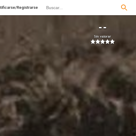
tificarse/Registrarse
--
Sin valorar