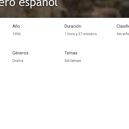
nero español
Año
Duración
Clasif
1956
1 hora y 37 minutos
Sin inf
Géneros
Temas
Drama
Sin temas