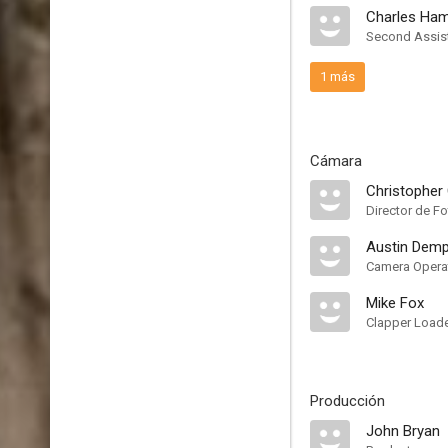
Charles Ha
Second Assist
1 más
Cámara
Christopher 
Director de Fo
Austin Demp
Camera Opera
Mike Fox
Clapper Load
Producción
John Bryan