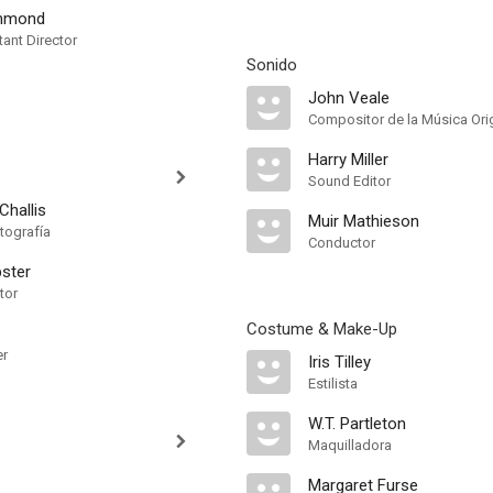
mmond
ant Director
Sonido
John Veale
Compositor de la Música Orig
Harry Miller
Sound Editor
Challis
Muir Mathieson
tografía
Conductor
ster
tor
Costume & Make-Up
er
Iris Tilley
Estilista
W.T. Partleton
Maquilladora
Margaret Furse