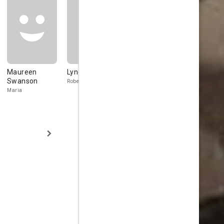
Maureen
Lyndon Brook
Josephine
Bernard Le
Swanson
Griffin
Robert Burton
Leighton Baile
Maria
Carol Burton