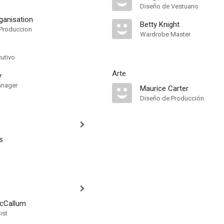
Diseño de Vestuario
ganisation
Betty Knight
Produccion
Wardrobe Master
cutivo
Arte
y
anager
Maurice Carter
Diseño de Producción
s
cCallum
ist