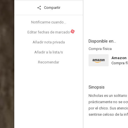
Compartir
Notificarme cuando...
N
Editar fechas de marcado
Disponible en...
Añadir nota privada
Compra física
Añadir a la lista/s
Amazon
Recomendar
Compra fí
Sinopsis
Nicholas es un solitari
prácticamente no se ocup
por el chico. Sus atenc
sentirse celoso de la inf