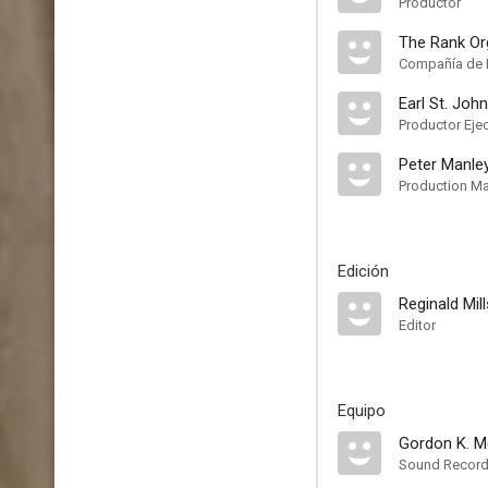
Productor
The Rank Or
Compañía de 
Earl St. John
Productor Eje
Peter Manle
Production M
Edición
Reginald Mill
Editor
Equipo
Gordon K. M
Sound Record