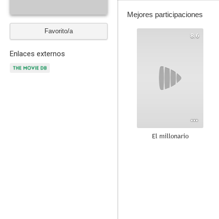
Mejores participaciones
Favorito/a
8.6
Enlaces externos
El millonario
6.7