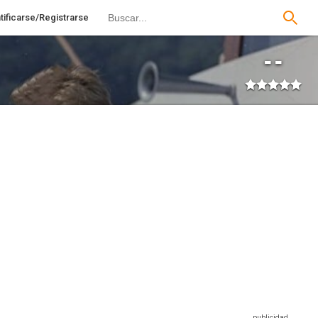
tificarse/Registrarse
--