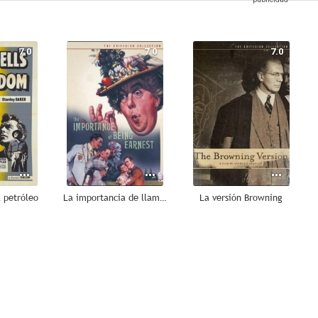
7.0
7.0
7.0
l petróleo
La importancia de llamarse Ernesto
La versión Browning
6.0
6.0
5.7