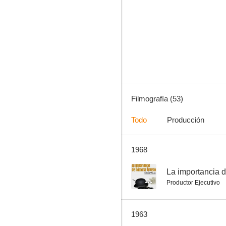
La última noche del Titanic
5.5
Filmografía (53)
Todo
Producción
1968
Historia de Malta
--
--
La importancia 
Productor Ejecutivo
1963