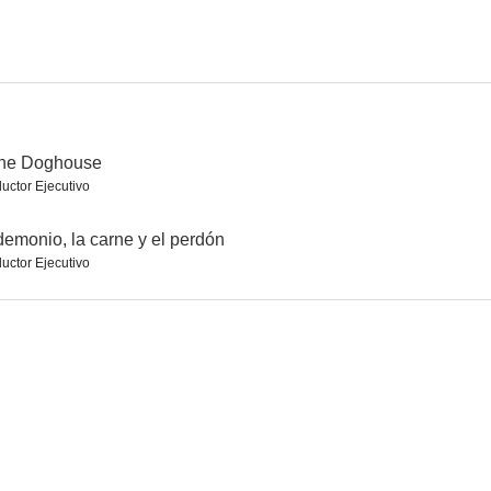
hibida
Las pícaras doncellas
La fugitiva del Rhin
--
--
--
the Doghouse
uctor Ejecutivo
demonio, la carne y el perdón
uctor Ejecutivo
inners
El viento no sabe leer
La isla de los cohetes
--
--
--