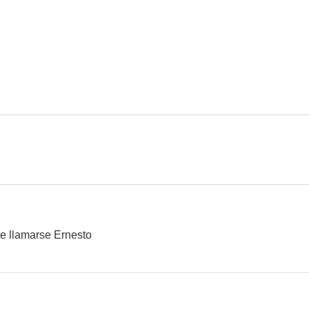
La Batalla del Río de la Plata
Operación Tirpitz
La India en
5.0
--
Armas secretas
La importancia de llamarse Ernesto
Enfermero a 
--
--
de llamarse Ernesto