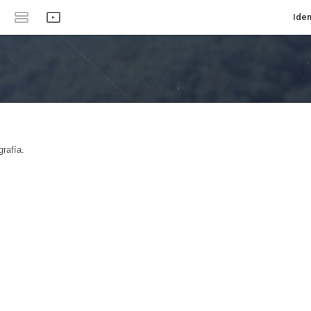
Iden
rafía.