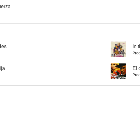
uerza
El demonio, la carne y el perdón
El visón es mío
Escala pro
--
--
les
--
In 
Prod
ija
--
El 
Prod
La gitana y el caballero
Barrio peligroso
Innocent S
--
--