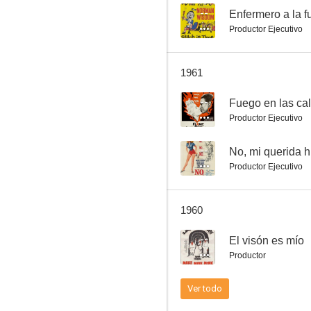
--
Enfermero a la f
Productor Ejecutivo
No, mi querida hija
1961
--
--
Fuego en las cal
Productor Ejecutivo
--
No, mi querida h
Productor Ejecutivo
1960
Agente secreto SZ
--
El visón es mío
--
Productor
Ver todo