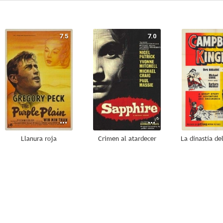
7.5
7.0
Llanura roja
Crimen al atardecer
La dinastía de
6.5
6.2