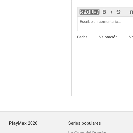
True as a Turtle
Fecha
Valoración
V
--
Jumping for Joy
--
PlayMax
2026
Series populares