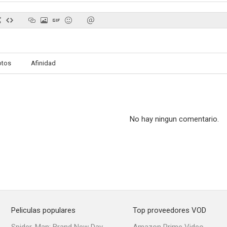
High Tide at Noon
La ronda del diamante
Robbery Und
otos
Afinidad
--
--
No hay ningun comentario.
El jardinero español
La tienda negra
--
--
Peliculas populares
Top proveedores VOD