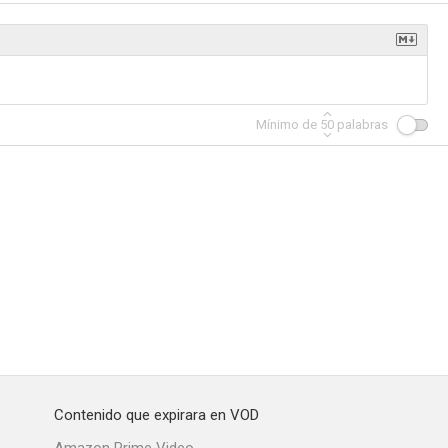
er Arms
Sangre en el asfalto
Secuestrado en Londres
Mínimo de
50
palabras
--
--
--
Mi vida empieza en Malasia
Simon y Laura
Mientras sean felices
--
--
--
Contenido que expirara en VOD