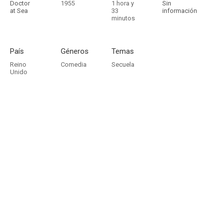
Doctor
1955
1 hora y
Sin
at Sea
33
información
minutos
País
Géneros
Temas
Reino
Comedia
Secuela
Unido