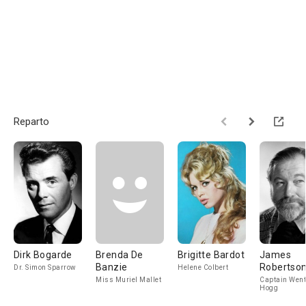
Reparto
Dirk Bogarde
Brenda De
Brigitte Bardot
James
Banzie
Robertso
Dr. Simon Sparrow
Helene Colbert
Justice
Miss Muriel Mallet
Captain Wen
Hogg