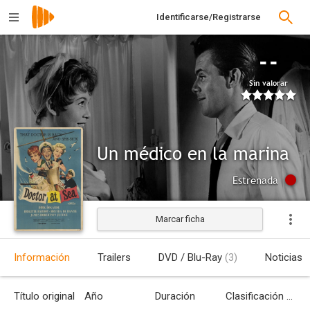
Identificarse/Registrarse
--
Sin valorar
Un médico en la marina
Estrenada
Marcar ficha
Información
Trailers
DVD / Blu-Ray
(3)
Noticias
Título original
Año
Duración
Clasificación por edades