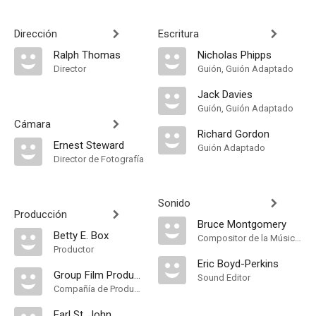
Dirección
Escritura
Ralph Thomas
Nicholas Phipps
Director
Guión, Guión Adaptado
Jack Davies
Guión, Guión Adaptado
Cámara
Richard Gordon
Ernest Steward
Guión Adaptado
Director de Fotografía
Sonido
Producción
Bruce Montgomery
Betty E. Box
Compositor de la Música Original, Música
Productor
Eric Boyd-Perkins
Group Film Productions Limited
Sound Editor
Compañía de Produccion
Earl St. John