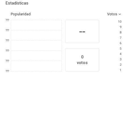
Estadísticas
Popularidad
Votos
???
10
9
--
???
8
7
???
6
5
???
4
0
3
???
votos
2
1
???