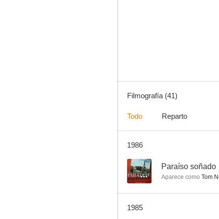
El caballero verde
6.3
Filmografía (41)
Todo
Reparto
1986
El pueblo de los malditos
6.0
--
Paraíso soñado
Aparece como
Tom N
1985