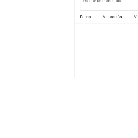
Fecha
Valoración
V
La cacería
--
Luther
--