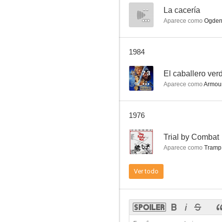
--
La cacería
Aparece como
Ogde
Radiaciones en la noche
1984
5.5
7.3
El caballero ver
Aparece como
Armou
1976
--
Trial by Combat
Aparece como
Tramp
Historia de Malta
Ver todo
--