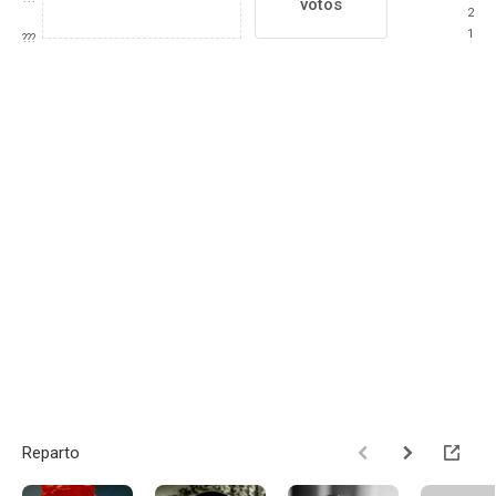
votos
2
1
???
Reparto