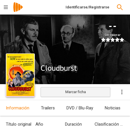
Identificarse/Registrarse
--
Sin valorar
Cloudburst
Marcar ficha
Estrenada
Información
Trailers
DVD / Blu-Ray
Noticias
Título original
Año
Duración
Clasificación por edades