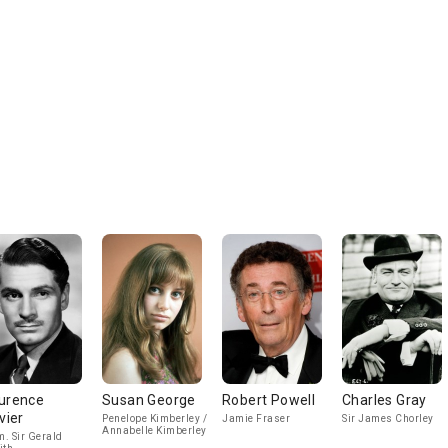
urence
Susan George
Robert Powell
Charles Gray
vier
Penelope Kimberley /
Jamie Fraser
Sir James Chorley
Annabelle Kimberley
. Sir Gerald