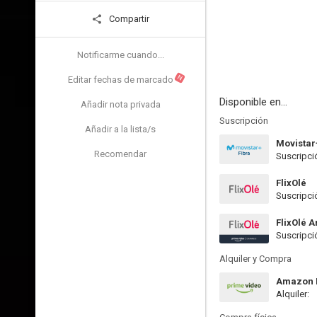
Compartir
Notificarme cuando...
N
Editar fechas de marcado
Disponible en...
Añadir nota privada
Suscripción
Añadir a la lista/s
Movistar
Recomendar
Suscripci
FlixOlé
Suscripci
FlixOlé 
Suscripci
Alquiler y Compra
Amazon P
Alquiler: