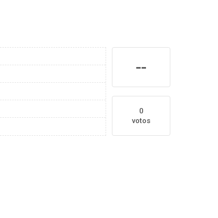
--
0
votos