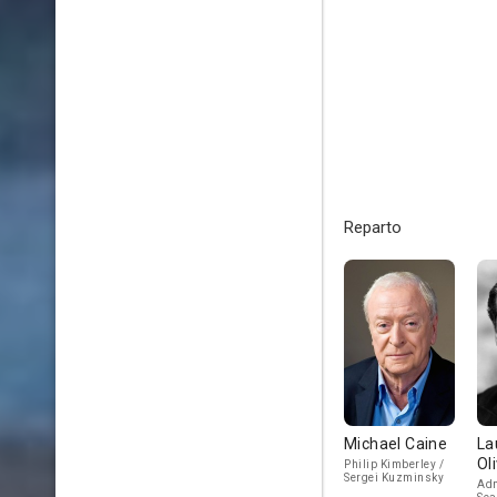
Reparto
Michael Caine
La
Oli
Philip Kimberley /
Sergei Kuzminsky
Adm