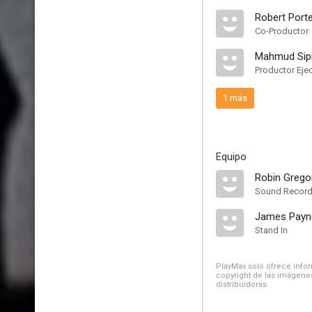
Robert Port
Co-Productor
Mahmud Sip
Productor Eje
1 más
Equipo
Robin Grego
Sound Record
James Payn
Stand In
PlayMax solo ofrece inform
copyright de las imágenes
distribuidoras.