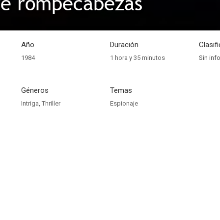
re rompecabezas
Año
Duración
Clasif
1984
1 hora y 35 minutos
Sin inf
Géneros
Temas
Intriga
,
Thriller
Espionaje