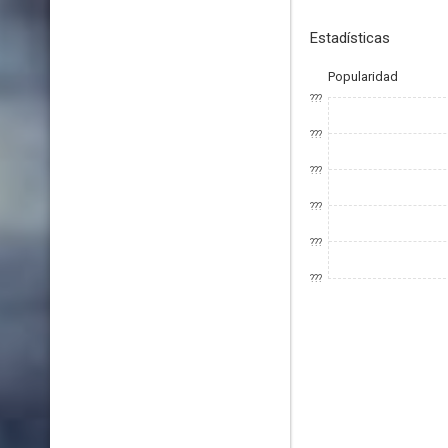
Estadísticas
Popularidad
???
???
???
???
???
???