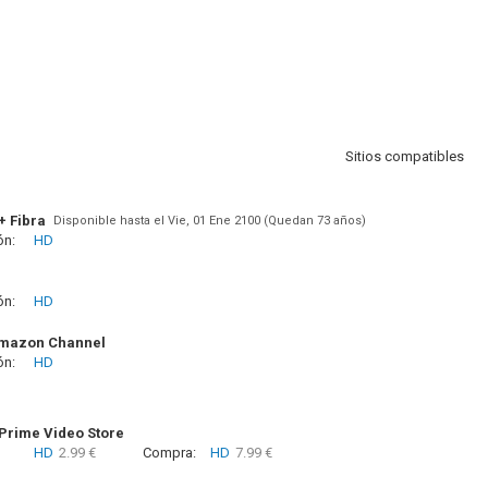
Sitios compatibles
+ Fibra
Disponible hasta el Vie, 01 Ene 2100 (Quedan 73 años)
ón:
HD
ón:
HD
Amazon Channel
ón:
HD
rime Video Store
HD
2.99 €
Compra:
HD
7.99 €