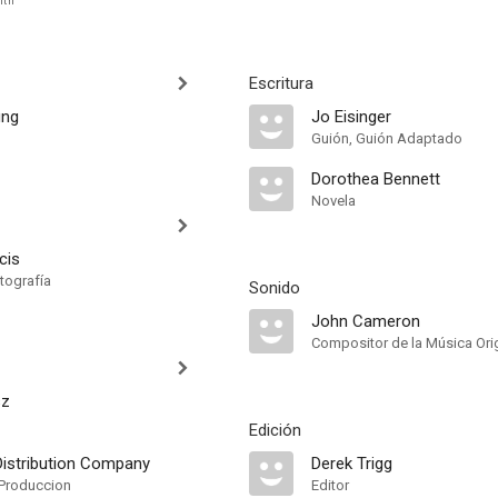
ith
Escritura
ung
Jo Eisinger
Guión, Guión Adaptado
Dorothea Bennett
Novela
cis
tografía
Sonido
John Cameron
Compositor de la Música Orig
sz
Edición
Distribution Company
Derek Trigg
Produccion
Editor