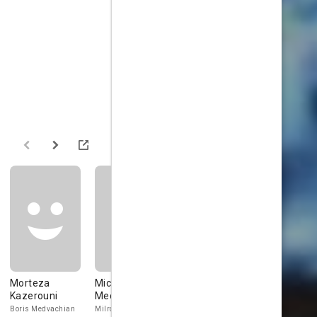
Morteza
Michael
Eric Sevareid
Sabine Su
Kazerouni
Medwin
Himself
Dr. Zilenka
Boris Medvachian
Milroy