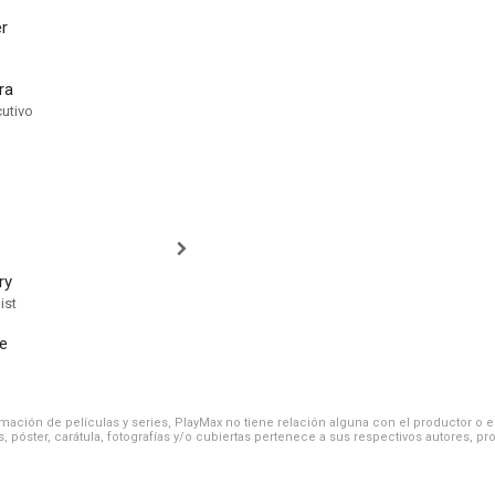
er
ra
cutivo
ry
ist
e
ación de películas y series, PlayMax no tiene relación alguna con el productor o el d
, póster, carátula, fotografías y/o cubiertas pertenece a sus respectivos autores, pr