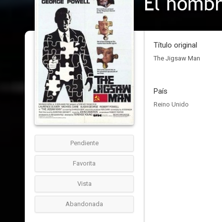
El homb
Título original
The Jigsaw Man
País
Reino Unido
Pendiente
Favorita
Vista
Abandonada