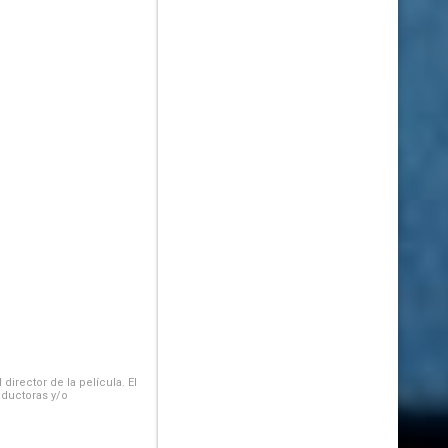
irector de la película. El
oductoras y/o