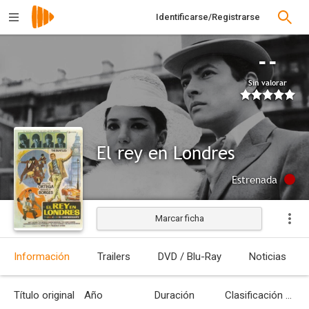
Identificarse/Registrarse
--
Sin valorar
El rey en Londres
Estrenada
Marcar ficha
Información
Trailers
DVD / Blu-Ray
Noticias
Título original
Año
Duración
Clasificación por edades