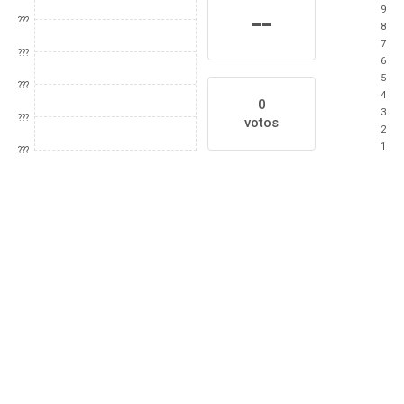
9
--
???
8
7
???
6
5
???
4
0
3
???
votos
2
1
???