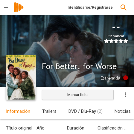
Identificarse/Registrarse
--
Sin valorar
For Better, for Worse
Estrenada
Marcar ficha
Información
Trailers
DVD / Blu-Ray
(2)
Noticias
Título original
Año
Duración
Clasificación por edades