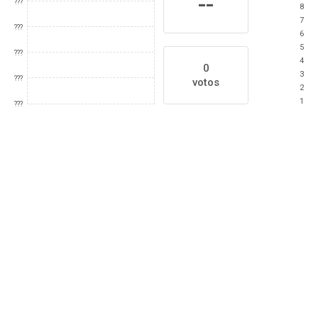
--
???
8
7
???
6
5
???
4
0
3
???
votos
2
1
???