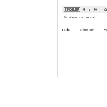
Carry On Henry
Fecha
Valoración
V
--
Contrólese, excursionista
--