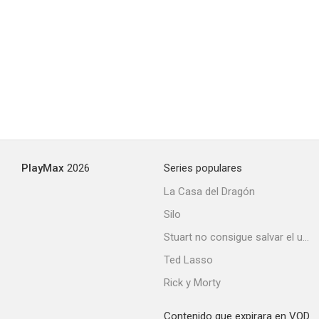
Waterloo Road
--
PlayMax
2026
Series populares
La Casa del Dragón
Silo
A Letter from Home (S)
Stuart no consigue salvar el universo
--
Ted Lasso
Rick y Morty
Contenido que expirara en VOD