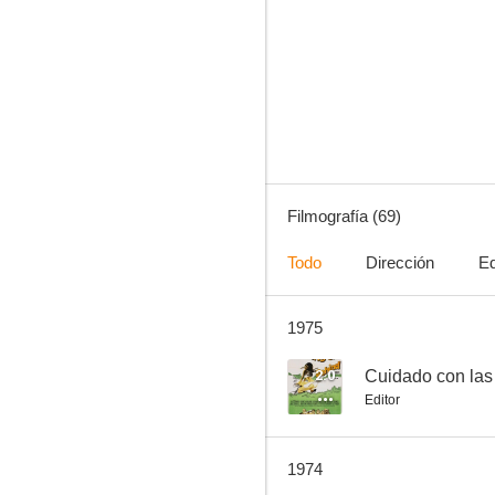
Más peligrosas que los hombres
5.0
Filmografía (69)
Todo
Dirección
Ed
1975
Armas secretas
--
2.0
Cuidado con las
Editor
1974