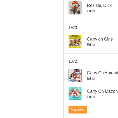
--
Resiste, Dick
Editor
Resiste, Dick
1973
--
--
Carry on Girls
Editor
1972
--
Carry On Abroa
Editor
Bendiga esta casa
--
Carry On Matron
--
Editor
Ver todo