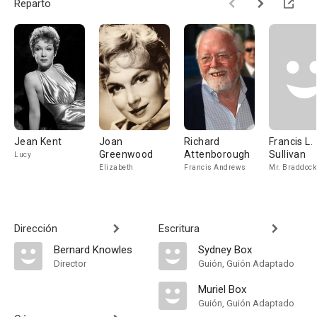
Reparto
Jean Kent
Joan
Richard
Francis L.
Greenwood
Attenborough
Sullivan
Lucy
Elizabeth
Francis Andrews
Mr. Braddock
Dirección
Escritura
Bernard Knowles
Sydney Box
Director
Guión, Guión Adaptado
Muriel Box
Guión, Guión Adaptado