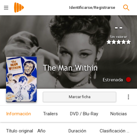
Identificarse/Registrarse
--
Sin valorar
The Man Within
Estrenada
Marcar ficha
Información
Trailers
DVD / Blu-Ray
Noticias
Título original
Año
Duración
Clasificación por edades