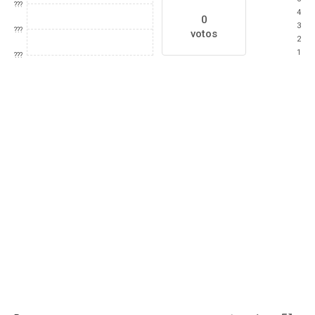
???
4
0
3
???
votos
2
1
???