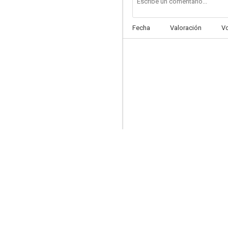
Fecha
Valoración
V
Brighton Rock
--
The Last of His Tribe
--