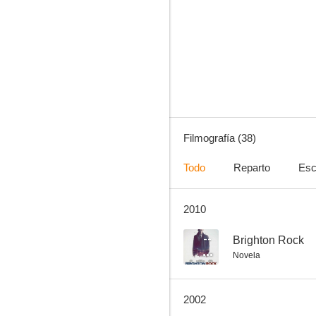
El americano impasible
6.5
Filmografía (38)
Todo
Reparto
Esc
2010
El ministerio del miedo
6.0
--
Brighton Rock
Novela
2002