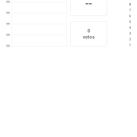
--
???
8
7
???
6
5
???
4
0
3
???
votos
2
1
???