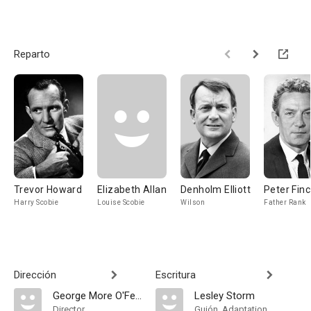
Reparto
Trevor Howard
Elizabeth Allan
Denholm Elliott
Peter Fin
Harry Scobie
Louise Scobie
Wilson
Father Rank
Dirección
Escritura
George More O'Ferrall
Lesley Storm
Director
Guión, Adaptation