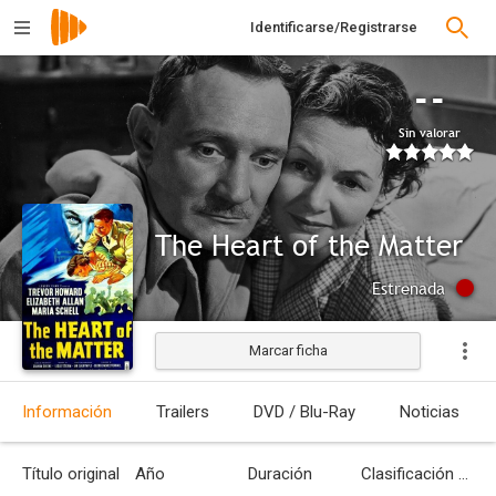
Identificarse/Registrarse
--
Sin valorar
The Heart of the Matter
Estrenada
Marcar ficha
Información
Trailers
DVD / Blu-Ray
Noticias
Título original
Año
Duración
Clasificación por edades