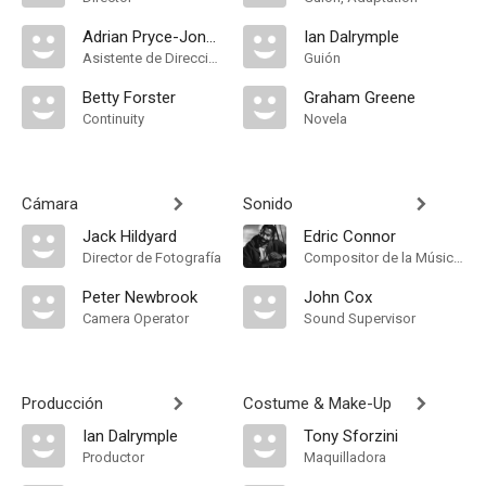
Adrian Pryce-Jones
Ian Dalrymple
Asistente de Dirección
Guión
Betty Forster
Graham Greene
Continuity
Novela
Cámara
Sonido
Jack Hildyard
Edric Connor
Director de Fotografía
Compositor de la Música Original
Peter Newbrook
John Cox
Camera Operator
Sound Supervisor
Producción
Costume & Make-Up
Ian Dalrymple
Tony Sforzini
Productor
Maquilladora