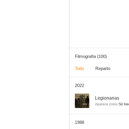
Superman II. La aventura continúa
9.0
Filmografía (100)
Todo
Reparto
2022
Pedro el Grande
7.5
--
Legionarias
Aparece como
Sir He
1988