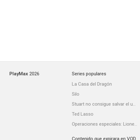
La casa número 11
--
PlayMax
2026
Series populares
La Casa del Dragón
Silo
Católicos
Stuart no consigue salvar el universo
--
Ted Lasso
Operaciones especiales: Lioness
Contenido que expirara en VOD