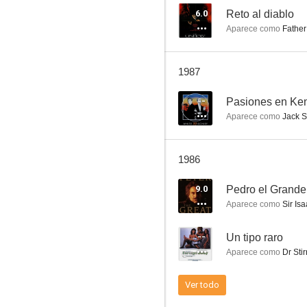
6.0
Reto al diablo
Aparece como
Father
Mi bello legionario
1987
7.3
--
Pasiones en Ke
Aparece como
Jack 
1986
9.0
Pedro el Grande
Aparece como
Sir Is
Rebelión a bordo
--
Un tipo raro
7.1
Aparece como
Dr Stir
Ver todo