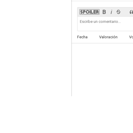
Breve encuentro
Fecha
Valoración
V
7.0
Triple Cross - La verdadera historia de Eddie Chapman
6.9